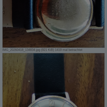
IMG_20260418_134834.jpg (921 KiB) 1419 mal betrachtet