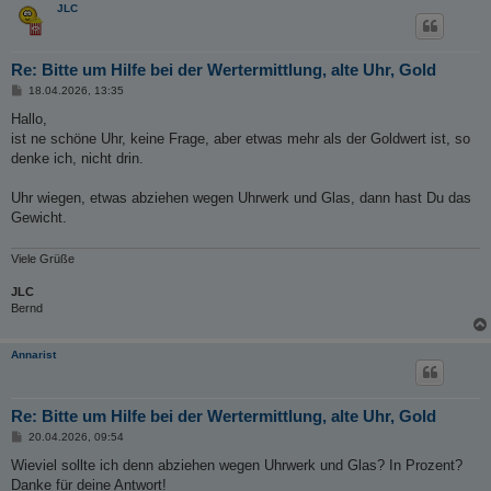
JLC
Re: Bitte um Hilfe bei der Wertermittlung, alte Uhr, Gold
B
18.04.2026, 13:35
e
i
Hallo,
t
ist ne schöne Uhr, keine Frage, aber etwas mehr als der Goldwert ist, so
r
a
denke ich, nicht drin.
g
Uhr wiegen, etwas abziehen wegen Uhrwerk und Glas, dann hast Du das
Gewicht.
Viele Grüße
JLC
Bernd
Annarist
Re: Bitte um Hilfe bei der Wertermittlung, alte Uhr, Gold
B
20.04.2026, 09:54
e
i
Wieviel sollte ich denn abziehen wegen Uhrwerk und Glas? In Prozent?
t
Danke für deine Antwort!
r