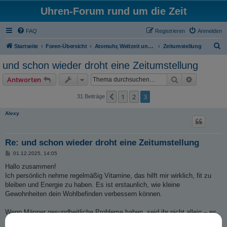
Uhren-Forum rund um die Zeit
FAQ
Registrieren
Anmelden
S
Startseite
Foren-Übersicht
Atomuhr, Weltzeit und Zeitumstellung
Zeitumstellung
u
und schon wieder droht eine Zeitumstellung
c
Suche
Erweiterte
Antworten
h
e
1
2
3
Vorherige
31 Beiträge
Alexy
Re: und schon wieder droht eine Zeitumstellung
B
01.12.2025, 14:05
e
i
Hallo zusammen!
t
Ich persönlich nehme regelmäßig Vitamine, das hilft mir wirklich, fit zu
r
a
bleiben und Energie zu haben. Es ist erstaunlich, wie kleine
g
Gewohnheiten dein Wohlbefinden verbessern können.
Wenn Männer gesundheitliche Probleme haben, seid ihr nicht allein – es
gibt wirksame Behandlungen. Manche Produkte wie Kamagra können in