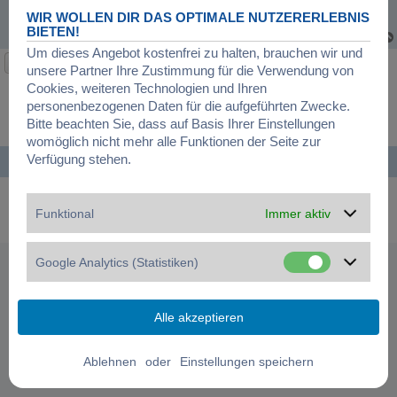
bestimmten Fällen helfen, aber informiert euch vorher gut und fragt im
WIR WOLLEN DIR DAS OPTIMALE NUTZERERLEBNIS
Zweifel einen Arzt.
BIETEN!
Um dieses Angebot kostenfrei zu halten, brauchen wir und
Antworten
unsere Partner Ihre Zustimmung für die Verwendung von
Cookies, weiteren Technologien und Ihren
1
2
3
Vorherige
31 Beiträge
personenbezogenen Daten für die aufgeführten Zwecke.
Bitte beachten Sie, dass auf Basis Ihrer Einstellungen
Gehe zu
womöglich nicht mehr alle Funktionen der Seite zur
Verfügung stehen.
Startseite
Foren-Übersicht
Alle Zeiten sind
UTC+01:00
Powered by
phpBB
® Forum Software © phpBB Limited
Deutsche Übersetzung durch
phpBB.de
Funktional
Immer aktiv
Datenschutz
|
Nutzungsbedingungen
|
Cookies verwalten
Google Analytics (Statistiken)
oder