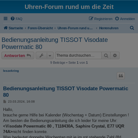
Uhren-Forum rund um die Zeit
FAQ
Registrieren
Anmelden
S
Startseite
Foren-Übersicht
Uhren-Forum rund um alle Armbanduhren
Herrenuhren
u
Bedienungsanleitung TISSOT Visodate
c
Powermatic 80
h
Suche
Erweiterte
Antworten
e
9 Beiträge • Seite
1
von
1
leszekring
Bedienungsanleitung TISSOT Visodate Powermatic
80
B
23.03.2024, 16:08
e
i
Hallo,
t
brauche gerne Hilfe bei Kalender (Wochentag + Datum) Einstellungen !
r
a
Am besten die Bedienungsanleitung die ich leider für meine Uhr:
g
<Visodate Powermatic 80 , T118430A, Saphire Crystal, E77 UQR
74A>
nicht finden konnte.
Was bedeutet doppelte Wochentag mit je im rot stehende Zahl (lfd.