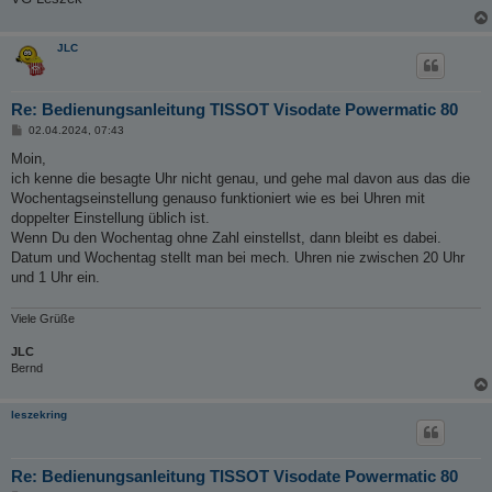
JLC
Re: Bedienungsanleitung TISSOT Visodate Powermatic 80
B
02.04.2024, 07:43
e
i
Moin,
t
ich kenne die besagte Uhr nicht genau, und gehe mal davon aus das die
r
a
Wochentagseinstellung genauso funktioniert wie es bei Uhren mit
g
doppelter Einstellung üblich ist.
Wenn Du den Wochentag ohne Zahl einstellst, dann bleibt es dabei.
Datum und Wochentag stellt man bei mech. Uhren nie zwischen 20 Uhr
und 1 Uhr ein.
Viele Grüße
JLC
Bernd
leszekring
Re: Bedienungsanleitung TISSOT Visodate Powermatic 80