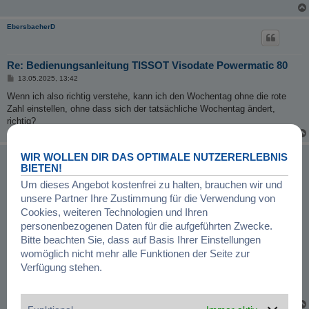
EbersbacherD
Re: Bedienungsanleitung TISSOT Visodate Powermatic 80
B
13.05.2025, 13:42
e
i
Wenn ich also richtig verstehe, kann ich den Wochentag ohne die rote
t
Zahl einstellen, ohne dass sich der tatsächliche Wochentag ändert,
r
a
richtig?
g
JLC
WIR WOLLEN DIR DAS OPTIMALE NUTZERERLEBNIS
BIETEN!
Um dieses Angebot kostenfrei zu halten, brauchen wir und
Re: Bedienungsanleitung TISSOT Visodate Powermatic 80
unsere Partner Ihre Zustimmung für die Verwendung von
B
13.05.2025, 14:05
Cookies, weiteren Technologien und Ihren
e
i
Ich denke ja.
personenbezogenen Daten für die aufgeführten Zwecke.
t
r
Bitte beachten Sie, dass auf Basis Ihrer Einstellungen
a
womöglich nicht mehr alle Funktionen der Seite zur
g
Viele Grüße
Verfügung stehen.
JLC
Bernd