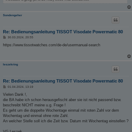
Sondengeher
Re: Bedienungsanleitung TISSOT Visodate Powermatic 80
B
30.03.2024, 20:55
e
i
https://www.tissotwatches.com/de-de/usermanual-search
t
r
a
g
leszekring
Re: Bedienungsanleitung TISSOT Visodate Powermatic 80
B
01.04.2024, 13:19
e
i
Vielen Dank !,
t
die BA habe ich schon herausgefischt aber sie ist nicht passend bzw.
r
a
beschreibt NICHT meine u.g. Frage !
g
Es geht um die doppelte Wochentage einmal mit roten Zahl vor dem
Wochentag und einmal ohne rote Zahl.
An welcher Stelle soll ich die Zeit bzw. Datum mit Wochentag einstellen ?
VG Leszek