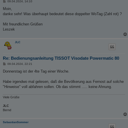
B
09.04.2024, 14:10
e
i
Moin,
t
danke sehr! Was überhaupt bedeutet diese doppelter WoTag (Zahl rot) ?
r
a
g
Mit freundlichen Grüßen
Leszek
JLC
Re: Bedienungsanleitung TISSOT Visodate Powermatic 80
B
09.04.2024, 22:21
e
i
Donnerstag ist der 4te Tag einer Woche.
t
r
a
Habe irgendwo mal gelesen, daß die Bevölkerung aus Fernost auf solche
g
"Hinweise" voll abfahren sollen. Ob das stimmt ..... keine Ahnung.
Viele Grüße
JLC
Bernd
SebastianSommer