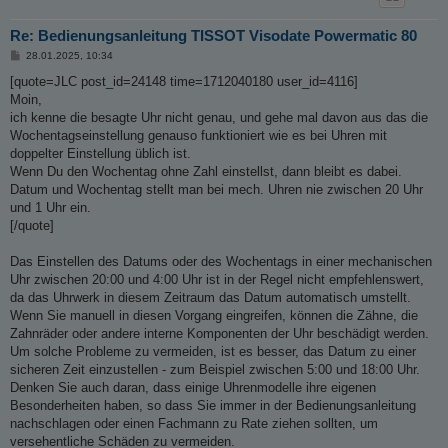
Re: Bedienungsanleitung TISSOT Visodate Powermatic 80
B
28.01.2025, 10:34
e
i
[quote=JLC post_id=24148 time=1712040180 user_id=4116]
t
Moin,
r
a
ich kenne die besagte Uhr nicht genau, und gehe mal davon aus das die
g
Wochentagseinstellung genauso funktioniert wie es bei Uhren mit
doppelter Einstellung üblich ist.
Wenn Du den Wochentag ohne Zahl einstellst, dann bleibt es dabei.
Datum und Wochentag stellt man bei mech. Uhren nie zwischen 20 Uhr
und 1 Uhr ein.
[/quote]
Das Einstellen des Datums oder des Wochentags in einer mechanischen
Uhr zwischen 20:00 und 4:00 Uhr ist in der Regel nicht empfehlenswert,
da das Uhrwerk in diesem Zeitraum das Datum automatisch umstellt.
Wenn Sie manuell in diesen Vorgang eingreifen, können die Zähne, die
Zahnräder oder andere interne Komponenten der Uhr beschädigt werden.
Um solche Probleme zu vermeiden, ist es besser, das Datum zu einer
sicheren Zeit einzustellen - zum Beispiel zwischen 5:00 und 18:00 Uhr.
Denken Sie auch daran, dass einige Uhrenmodelle ihre eigenen
Besonderheiten haben, so dass Sie immer in der Bedienungsanleitung
nachschlagen oder einen Fachmann zu Rate ziehen sollten, um
versehentliche Schäden zu vermeiden.