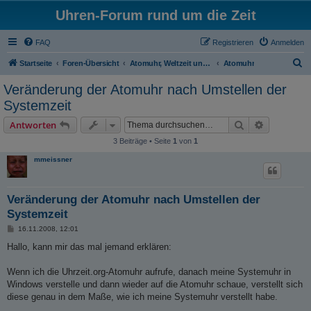
Uhren-Forum rund um die Zeit
FAQ
Registrieren
Anmelden
S
Startseite
Foren-Übersicht
Atomuhr, Weltzeit und Zeitumstellung
Atomuhr
u
Veränderung der Atomuhr nach Umstellen der
c
Systemzeit
h
Suche
Erweiterte
Antworten
e
3 Beiträge • Seite
1
von
1
mmeissner
Veränderung der Atomuhr nach Umstellen der
Systemzeit
B
16.11.2008, 12:01
e
i
Hallo, kann mir das mal jemand erklären:
t
r
a
Wenn ich die Uhrzeit.org-Atomuhr aufrufe, danach meine Systemuhr in
g
Windows verstelle und dann wieder auf die Atomuhr schaue, verstellt sich
diese genau in dem Maße, wie ich meine Systemuhr verstellt habe.