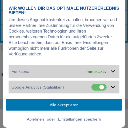
Funkuhren wirklich genauß
Letzter Beitrag von
G-H-L
«
27.04.2007, 17:00
WIR WOLLEN DIR DAS OPTIMALE NUTZERERLEBNIS
BIETEN!
Funkuhr ohne Batterie
Letzter Beitrag von
Uhrfan
«
13.03.2007, 07:36
Um dieses Angebot kostenfrei zu halten, brauchen wir und
Antworten:
5
unsere Partner Ihre Zustimmung für die Verwendung von
Funkuhr weltweit nutzbar?
Cookies, weiteren Technologien und Ihren
Letzter Beitrag von
UMM
«
09.03.2007, 00:18
personenbezogenen Daten für die aufgeführten Zwecke.
Antworten:
15
1
2
Bitte beachten Sie, dass auf Basis Ihrer Einstellungen
Neues Thema
womöglich nicht mehr alle Funktionen der Seite zur
31 Themen • Seite
1
von
1
Verfügung stehen.
Gehe zu
Funktional
Immer aktiv
BERECHTIGUNGEN IN DIESEM FORUM
Du darfst
keine
neuen Themen in diesem Forum erstellen.
Du darfst
keine
Antworten zu Themen in diesem Forum erstellen.
Google Analytics (Statistiken)
Du darfst deine Beiträge in diesem Forum
nicht
ändern.
Du darfst deine Beiträge in diesem Forum
nicht
löschen.
Du darfst
keine
Dateianhänge in diesem Forum erstellen.
Startseite
Foren-Übersicht
Alle Zeiten sind
UTC+01:00
Powered by
phpBB
® Forum Software © phpBB Limited
oder
Deutsche Übersetzung durch
phpBB.de
Datenschutz
|
Nutzungsbedingungen
|
Cookies verwalten