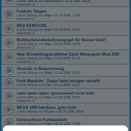
Letzter Beitrag von
Heribertram
«
11.11.2009, 00:28
Antworten:
2
Funkuhr Skagen
Letzter Beitrag von
Maja
«
07.07.2009, 17:58
Antworten:
1
8412 AS4015-52L
Letzter Beitrag von
Maja
«
03.04.2009, 15:24
Antworten:
1
Multifunktionsfunkchronograph für kleines Geld?
Letzter Beitrag von
Maja
«
23.03.2009, 19:14
Antworten:
1
Help !Einstellungsprobleme Casio Waveceptor Mod.3354
Letzter Beitrag von
Maja
«
11.01.2009, 21:10
Antworten:
3
Atomuhr in Braunschweig
Letzter Beitrag von
Maja
«
12.12.2008, 20:20
Funk Wanduhr - Zeiger beim reinigen verstellt
Letzter Beitrag von
Felix
«
04.11.2008, 22:01
casio wave ceptor syncronisiert nicht mehr
Letzter Beitrag von
Maja
«
23.04.2008, 20:04
Antworten:
6
MEGA 1000 fabrikneu, geht nicht
Letzter Beitrag von
RClaus
«
08.04.2008, 18:42
Geräuschlose Funkwanduhr
Letzter Beitrag von
Maja
«
06.04.2008, 18:09
Antworten:
2