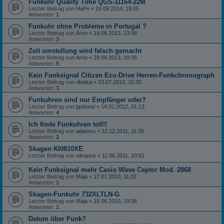
Funkuhr Quality Time QGS-11164-22M
Letzter Beitrag von
HaPe
«
18.09.2014, 19:05
Antworten:
1
Funkuhr ohne Probleme in Portugal ?
Letzter Beitrag von
Arno
«
14.08.2013, 13:58
Antworten:
3
Zeit umstellung wird falsch gemacht
Letzter Beitrag von
Arno
«
29.04.2013, 19:36
Antworten:
5
Kein Funksignal Citizen Eco-Drive Herren-Funkchronograph
Letzter Beitrag von
ribeika
«
23.07.2012, 10:35
Antworten:
3
Funkuhren sind nur Empfänger oder?
Letzter Beitrag von
jgobond
«
14.02.2012, 01:13
Antworten:
4
Ich finde Funkuhren toll!!
Letzter Beitrag von
adamsu
«
12.12.2011, 11:35
Antworten:
2
Skagen KI0810XE
Letzter Beitrag von
silvanus
«
11.06.2011, 10:51
Kein Funksignal mehr Casio Wave Ceptor Mod. 2868
Letzter Beitrag von
Maja
«
17.07.2010, 11:02
Antworten:
1
Skagen-Funkuhr 732XLTLN-G
Letzter Beitrag von
Maja
«
15.06.2010, 19:36
Antworten:
1
Datum über Funk?