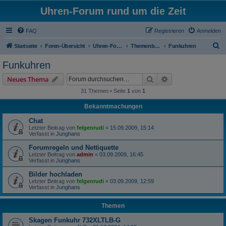
Uhren-Forum rund um die Zeit
FAQ
Registrieren
Anmelden
S
Startseite
Foren-Übersicht
Uhren-Forum rund um alle Armbanduhren
Themenbereiche
Funkuhren
u
Funkuhren
c
Suche
Erweiterte Suche
Neues Thema
h
31 Themen • Seite
1
von
1
e
Bekanntmachungen
Chat
Letzter Beitrag von
felgenrudi
«
15.09.2009, 15:14
Verfasst in
Junghans
Forumregeln und Nettiquette
Letzter Beitrag von
admin
«
03.09.2009, 16:45
Verfasst in
Junghans
Bilder hochladen
Letzter Beitrag von
felgenrudi
«
03.09.2009, 12:59
Verfasst in
Junghans
Themen
Skagen Funkuhr 732XLTLB-G