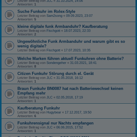
Letzter Beitrag von
JLC
«
31.10.2024, 14:06
Antworten:
1
Suche Funkuhr im Rolex-Style
Letzter Beitrag von
Sam2song
«
09.09.2023, 23:07
Antworten:
5
kleine digitale funk Armbanduhr? Kaufberatung
Letzter Beitrag von
Fischgott
«
18.07.2023, 22:33
Antworten:
2
Ungewöhnliche Funk Armbanduhr und warum gibt es so
wenig digitale?
Letzter Beitrag von
Fischgott
«
17.07.2023, 10:35
Welche Marken führen aktuell Funkuhren ohne Batterie?
Letzter Beitrag von
Sondengeher
«
31.03.2021, 18:41
Antworten:
8
Citizen Funkuhr Störung durch el. Gerät
Letzter Beitrag von
JLC
«
31.05.2018, 16:12
Antworten:
1
Braun Funkuhr BN0087 hat nach Batteriewechsel keinen
Empfang mehr
Letzter Beitrag von
JLC
«
02.05.2018, 17:19
Antworten:
1
Kaufberatung Funkuhr
Letzter Beitrag von
Hugybear
«
17.12.2017, 19:50
Antworten:
6
Funkuhrensignal nur Nachts empfangen
Letzter Beitrag von
JLC
«
06.06.2015, 17:52
Antworten:
1