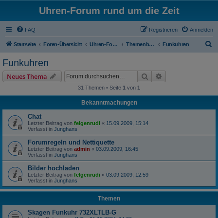
Uhren-Forum rund um die Zeit
FAQ
Registrieren
Anmelden
S
Startseite
Foren-Übersicht
Uhren-Forum rund um alle Armbanduhren
Themenbereiche
Funkuhren
u
Funkuhren
c
Suche
Erweiterte Suche
Neues Thema
h
31 Themen • Seite
1
von
1
e
Bekanntmachungen
Chat
Letzter Beitrag von
felgenrudi
«
15.09.2009, 15:14
Verfasst in
Junghans
Forumregeln und Nettiquette
Letzter Beitrag von
admin
«
03.09.2009, 16:45
Verfasst in
Junghans
Bilder hochladen
Letzter Beitrag von
felgenrudi
«
03.09.2009, 12:59
Verfasst in
Junghans
Themen
Skagen Funkuhr 732XLTLB-G