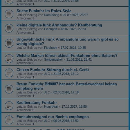
Letzter Beitrag von
JLC
«
31.10.2024, 14:06
Antworten:
1
Suche Funkuhr im Rolex-Style
Letzter Beitrag von
Sam2song
«
09.09.2023, 23:07
Antworten:
5
kleine digitale funk Armbanduhr? Kaufberatung
Letzter Beitrag von
Fischgott
«
18.07.2023, 22:33
Antworten:
2
Ungewöhnliche Funk Armbanduhr und warum gibt es so
wenig digitale?
Letzter Beitrag von
Fischgott
«
17.07.2023, 10:35
Welche Marken führen aktuell Funkuhren ohne Batterie?
Letzter Beitrag von
Sondengeher
«
31.03.2021, 18:41
Antworten:
8
Citizen Funkuhr Störung durch el. Gerät
Letzter Beitrag von
JLC
«
31.05.2018, 16:12
Antworten:
1
Braun Funkuhr BN0087 hat nach Batteriewechsel keinen
Empfang mehr
Letzter Beitrag von
JLC
«
02.05.2018, 17:19
Antworten:
1
Kaufberatung Funkuhr
Letzter Beitrag von
Hugybear
«
17.12.2017, 19:50
Antworten:
6
Funkuhrensignal nur Nachts empfangen
Letzter Beitrag von
JLC
«
06.06.2015, 17:52
Antworten:
1