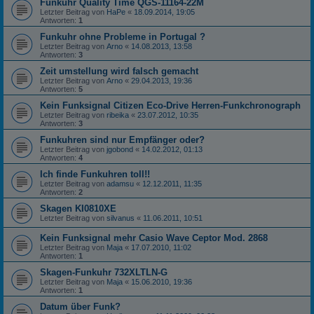
Funkuhr Quality Time QGS-11164-22M
Letzter Beitrag von
HaPe
«
18.09.2014, 19:05
Antworten:
1
Funkuhr ohne Probleme in Portugal ?
Letzter Beitrag von
Arno
«
14.08.2013, 13:58
Antworten:
3
Zeit umstellung wird falsch gemacht
Letzter Beitrag von
Arno
«
29.04.2013, 19:36
Antworten:
5
Kein Funksignal Citizen Eco-Drive Herren-Funkchronograph
Letzter Beitrag von
ribeika
«
23.07.2012, 10:35
Antworten:
3
Funkuhren sind nur Empfänger oder?
Letzter Beitrag von
jgobond
«
14.02.2012, 01:13
Antworten:
4
Ich finde Funkuhren toll!!
Letzter Beitrag von
adamsu
«
12.12.2011, 11:35
Antworten:
2
Skagen KI0810XE
Letzter Beitrag von
silvanus
«
11.06.2011, 10:51
Kein Funksignal mehr Casio Wave Ceptor Mod. 2868
Letzter Beitrag von
Maja
«
17.07.2010, 11:02
Antworten:
1
Skagen-Funkuhr 732XLTLN-G
Letzter Beitrag von
Maja
«
15.06.2010, 19:36
Antworten:
1
Datum über Funk?