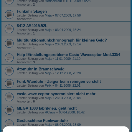
Letzter Beitrag von
Heribertram
«
11.11.2009, 00:28
Antworten:
2
Funkuhr Skagen
Letzter Beitrag von
Maja
«
07.07.2009, 17:58
Antworten:
1
8412 AS4015-52L
Letzter Beitrag von
Maja
«
03.04.2009, 15:24
Antworten:
1
Multifunktionsfunkchronograph für kleines Geld?
Letzter Beitrag von
Maja
«
23.03.2009, 19:14
Antworten:
1
Help !Einstellungsprobleme Casio Waveceptor Mod.3354
Letzter Beitrag von
Maja
«
11.01.2009, 21:10
Antworten:
3
Atomuhr in Braunschweig
Letzter Beitrag von
Maja
«
12.12.2008, 20:20
Funk Wanduhr - Zeiger beim reinigen verstellt
Letzter Beitrag von
Felix
«
04.11.2008, 22:01
casio wave ceptor syncronisiert nicht mehr
Letzter Beitrag von
Maja
«
23.04.2008, 20:04
Antworten:
6
MEGA 1000 fabrikneu, geht nicht
Letzter Beitrag von
RClaus
«
08.04.2008, 18:42
Geräuschlose Funkwanduhr
Letzter Beitrag von
Maja
«
06.04.2008, 18:09
Antworten:
2