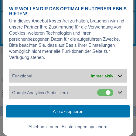
Funkuhren wirklich genauß
Letzter Beitrag von
G-H-L
«
27.04.2007, 17:00
WIR WOLLEN DIR DAS OPTIMALE NUTZERERLEBNIS
BIETEN!
Funkuhr ohne Batterie
Letzter Beitrag von
Uhrfan
«
13.03.2007, 07:36
Um dieses Angebot kostenfrei zu halten, brauchen wir und
Antworten:
5
unsere Partner Ihre Zustimmung für die Verwendung von
Funkuhr weltweit nutzbar?
Cookies, weiteren Technologien und Ihren
Letzter Beitrag von
UMM
«
09.03.2007, 00:18
personenbezogenen Daten für die aufgeführten Zwecke.
Antworten:
15
1
2
Bitte beachten Sie, dass auf Basis Ihrer Einstellungen
Neues Thema
womöglich nicht mehr alle Funktionen der Seite zur
31 Themen • Seite
1
von
1
Verfügung stehen.
Gehe zu
Funktional
Immer aktiv
BERECHTIGUNGEN IN DIESEM FORUM
Du darfst
keine
neuen Themen in diesem Forum erstellen.
Du darfst
keine
Antworten zu Themen in diesem Forum erstellen.
Google Analytics (Statistiken)
Du darfst deine Beiträge in diesem Forum
nicht
ändern.
Du darfst deine Beiträge in diesem Forum
nicht
löschen.
Du darfst
keine
Dateianhänge in diesem Forum erstellen.
Startseite
Foren-Übersicht
Alle Zeiten sind
UTC+01:00
Powered by
phpBB
® Forum Software © phpBB Limited
oder
Deutsche Übersetzung durch
phpBB.de
Datenschutz
|
Nutzungsbedingungen
|
Cookies verwalten