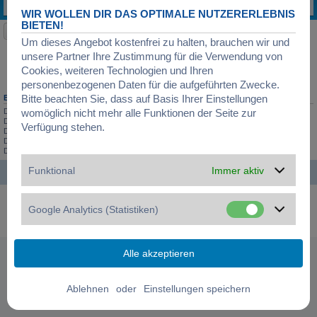
Letzter Beitrag von
Simone
«
03.10.2017, 19:00
Antworten:
3
WIR WOLLEN DIR DAS OPTIMALE NUTZERERLEBNIS
BIETEN!
Neues Thema
Um dieses Angebot kostenfrei zu halten, brauchen wir und
1 Thema • Seite
1
von
1
unsere Partner Ihre Zustimmung für die Verwendung von
Gehe zu
Cookies, weiteren Technologien und Ihren
personenbezogenen Daten für die aufgeführten Zwecke.
Bitte beachten Sie, dass auf Basis Ihrer Einstellungen
BERECHTIGUNGEN IN DIESEM FORUM
Du darfst
keine
neuen Themen in diesem Forum erstellen.
womöglich nicht mehr alle Funktionen der Seite zur
Du darfst
keine
Antworten zu Themen in diesem Forum erstellen.
Verfügung stehen.
Du darfst deine Beiträge in diesem Forum
nicht
ändern.
Du darfst deine Beiträge in diesem Forum
nicht
löschen.
Du darfst
keine
Dateianhänge in diesem Forum erstellen.
Funktional
Immer aktiv
Startseite
Foren-Übersicht
Alle Zeiten sind
UTC+01:00
Powered by
phpBB
® Forum Software © phpBB Limited
Google Analytics (Statistiken)
Deutsche Übersetzung durch
phpBB.de
Datenschutz
|
Nutzungsbedingungen
|
Cookies verwalten
oder