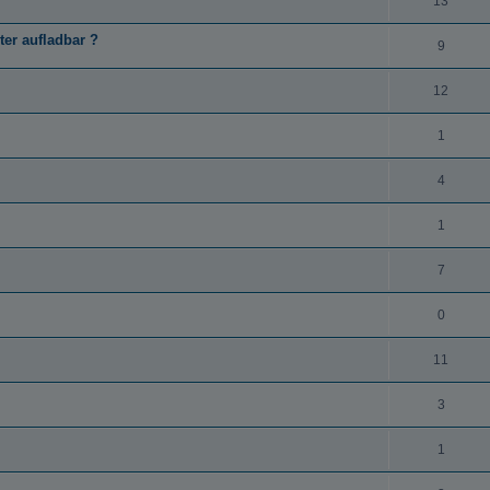
13
er aufladbar ?
9
12
1
4
1
7
0
11
3
1