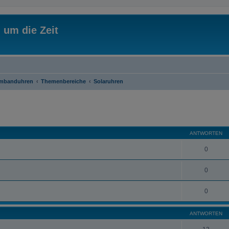
 um die Zeit
rmbanduhren
Themenbereiche
Solaruhren
eiterte Suche
ANTWORTEN
0
0
0
ANTWORTEN