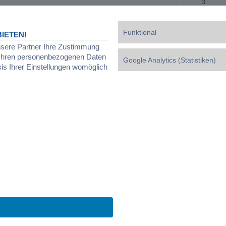
3
4
Funktional
IETEN!
1
nsere Partner Ihre Zustimmung
d Ihren personenbezogenen Daten
Google Analytics (Statistiken)
1
sis Ihrer Einstellungen womöglich
0
Powered by
phpBB
® Forum Software © phpBB Limited