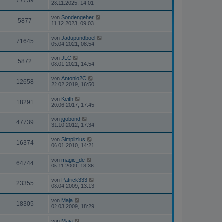
77739
28.11.2025, 14:01
von
Sondengeher
5877
11.12.2023, 09:03
von
Jadupundboel
71645
05.04.2021, 08:54
von
JLC
5872
08.01.2021, 14:54
von
Antonio2C
12658
22.02.2019, 16:50
von
Keith
18291
20.06.2017, 17:45
von
jgobond
47739
31.10.2012, 17:34
von
Simplizius
16374
06.01.2010, 14:21
von
magic_de
64744
05.11.2009, 13:36
von
Patrick333
23355
08.04.2009, 13:13
von
Maja
18305
02.03.2009, 18:29
von
Maja