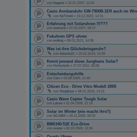
von
hogane
»
22.01.2007, 11:54
Casio Armbanduhr GW-7900B-1ER auch im Wint
von
NoTime0
»
10.12.2023, 14:31
Erfahrung mit Solaruhren !!!???
von
wwizard
»
07.03.2007, 09:27
Fukuhren GPS uhren
von
wolting
»
08.01.2021, 14:38
Was ist ihre Glücksbringeruhr?
von
Antonio2C
»
20.02.2019, 10:58
Kennt jemand diese Junghans Solar?
von
Honkytonk
»
27.07.2011, 00:06
Entscheidungshilfe
von
Cion
»
03.08.2009, 14:49
Citizen Eco - Drive Vitro Modell 2000
von
Simplizius
»
06.01.2010, 14:21
Casio Wave Ceptor Tough Solar
von
Lasse
»
01.04.2008, 21:16
Solar im Winter (wie macht ihrs?)
von
SG1983
»
28.11.2008, 00:02
BM6340-51E Eco-Drive
von
eveee
»
02.03.2009, 13:34
Quartz Uhren