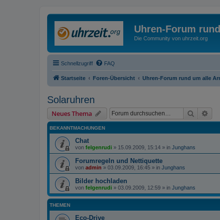
Uhren-Forum rund
Die Community von uhrzeit.org
Schnellzugriff
FAQ
Startseite
Foren-Übersicht
Uhren-Forum rund um alle A
Solaruhren
Suche
Erw
Neues Thema
BEKANNTMACHUNGEN
Chat
von
felgenrudi
»
15.09.2009, 15:14
» in
Junghans
Forumregeln und Nettiquette
von
admin
»
03.09.2009, 16:45
» in
Junghans
Bilder hochladen
von
felgenrudi
»
03.09.2009, 12:59
» in
Junghans
THEMEN
Eco-Drive