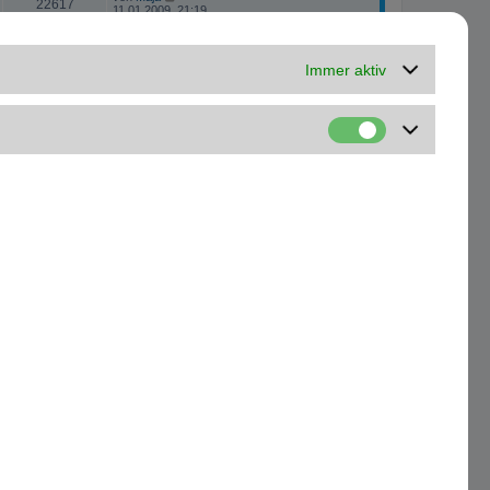
22617
11.01.2009, 21:19
von
SG1983
35138
23.10.2008, 21:21
Immer aktiv
von
Maja
20438
07.05.2008, 20:36
von
Hangover
20683
25.04.2008, 13:46
von
Pax
19748
20.09.2007, 11:46
16 Themen • Seite
1
von
1
Gehe zu
Kontakt
Alle Cookies löschen
Alle Zeiten sind
UTC+01:00