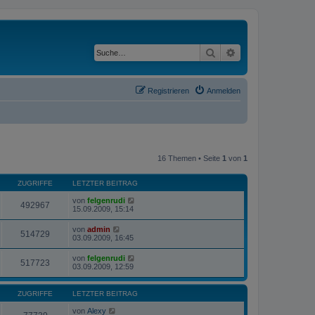
Suche
Erweiterte Suche
Registrieren
Anmelden
16 Themen • Seite
1
von
1
ZUGRIFFE
LETZTER BEITRAG
von
felgenrudi
492967
15.09.2009, 15:14
von
admin
514729
03.09.2009, 16:45
von
felgenrudi
517723
03.09.2009, 12:59
ZUGRIFFE
LETZTER BEITRAG
von
Alexy