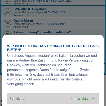
Letzter Beitrag von
Patrick333
«
08.04.2009, 13:13
Antworten:
3
BM6340-51E Eco-Drive
Letzter Beitrag von
Maja
«
02.03.2009, 18:29
Antworten:
1
Quartz Uhren
Letzter Beitrag von
Maja
«
11.01.2009, 21:19
Antworten:
3
Akku ermüdung? unendlich aufladbar?
Letzter Beitrag von
SG1983
«
23.10.2008, 21:21
Antworten:
4
SOLARUHREN
WIR WOLLEN DIR DAS OPTIMALE NUTZERERLEBNIS
Letzter Beitrag von
Maja
«
07.05.2008, 20:36
BIETEN!
Antworten:
1
Um dieses Angebot kostenfrei zu halten, brauchen wir und
Citizen Skyhawk Eco-Drive?
Letzter Beitrag von
Hangover
«
25.04.2008, 13:46
unsere Partner Ihre Zustimmung für die Verwendung von
Antworten:
1
Cookies, weiteren Technologien und Ihren
Casio ProTrek-Problem mit Akku
personenbezogenen Daten für die aufgeführten Zwecke.
Letzter Beitrag von
Pax
«
20.09.2007, 11:46
Bitte beachten Sie, dass auf Basis Ihrer Einstellungen
Neues Thema
womöglich nicht mehr alle Funktionen der Seite zur
16 Themen • Seite
1
von
1
Verfügung stehen.
Gehe zu
Funktional
Immer aktiv
BERECHTIGUNGEN IN DIESEM FORUM
Du darfst
keine
neuen Themen in diesem Forum erstellen.