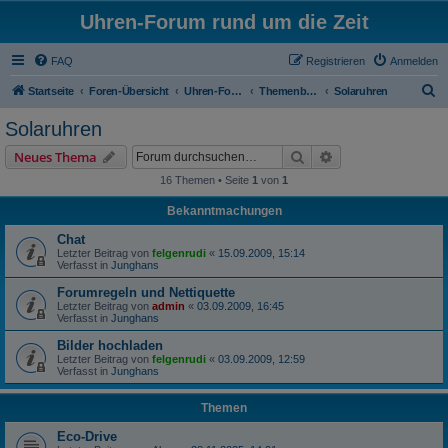
Uhren-Forum rund um die Zeit
FAQ
Registrieren
Anmelden
S
Startseite
Foren-Übersicht
Uhren-Forum rund um alle Armbanduhren
Themenbereiche
Solaruhren
u
Solaruhren
c
Suche
Erweiterte Suche
Neues Thema
h
16 Themen • Seite
1
von
1
e
Bekanntmachungen
Chat
Letzter Beitrag von
felgenrudi
«
15.09.2009, 15:14
Verfasst in
Junghans
Forumregeln und Nettiquette
Letzter Beitrag von
admin
«
03.09.2009, 16:45
Verfasst in
Junghans
Bilder hochladen
Letzter Beitrag von
felgenrudi
«
03.09.2009, 12:59
Verfasst in
Junghans
Themen
Eco-Drive