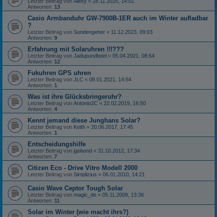
Letzter Beitrag von
Alexy
«
28.11.2025, 14:01
Antworten:
13
Casio Armbanduhr GW-7900B-1ER auch im Winter aufladbar
?
Letzter Beitrag von
Sondengeher
«
11.12.2023, 09:03
Antworten:
9
Erfahrung mit Solaruhren !!!???
Letzter Beitrag von
Jadupundboel
«
05.04.2021, 08:54
Antworten:
12
Fukuhren GPS uhren
Letzter Beitrag von
JLC
«
08.01.2021, 14:54
Antworten:
1
Was ist ihre Glücksbringeruhr?
Letzter Beitrag von
Antonio2C
«
22.02.2019, 16:50
Antworten:
4
Kennt jemand diese Junghans Solar?
Letzter Beitrag von
Keith
«
20.06.2017, 17:45
Antworten:
1
Entscheidungshilfe
Letzter Beitrag von
jgobond
«
31.10.2012, 17:34
Antworten:
7
Citizen Eco - Drive Vitro Modell 2000
Letzter Beitrag von
Simplizius
«
06.01.2010, 14:21
Casio Wave Ceptor Tough Solar
Letzter Beitrag von
magic_de
«
05.11.2009, 13:36
Antworten:
11
Solar im Winter (wie macht ihrs?)