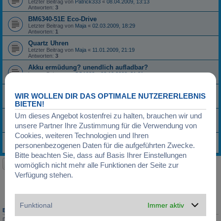
Letzter Beitrag von
Patrick333
«
08.04.2009, 13:13
Antworten:
3
BM6340-51E Eco-Drive
Letzter Beitrag von
Maja
«
02.03.2009, 18:29
Antworten:
1
Quartz Uhren
Letzter Beitrag von
Maja
«
11.01.2009, 21:19
Antworten:
3
Akku ermüdung? unendlich aufladbar?
Letzter Beitrag von
SG1983
«
23.10.2008, 21:21
Antworten:
4
SOLARUHREN
WIR WOLLEN DIR DAS OPTIMALE NUTZERERLEBNIS
Letzter Beitrag von
Maja
«
07.05.2008, 20:36
BIETEN!
Antworten:
1
Um dieses Angebot kostenfrei zu halten, brauchen wir und
Citizen Skyhawk Eco-Drive?
Letzter Beitrag von
Hangover
«
25.04.2008, 13:46
unsere Partner Ihre Zustimmung für die Verwendung von
Antworten:
1
Cookies, weiteren Technologien und Ihren
Casio ProTrek-Problem mit Akku
personenbezogenen Daten für die aufgeführten Zwecke.
Letzter Beitrag von
Pax
«
20.09.2007, 11:46
Bitte beachten Sie, dass auf Basis Ihrer Einstellungen
Neues Thema
womöglich nicht mehr alle Funktionen der Seite zur
16 Themen • Seite
1
von
1
Verfügung stehen.
Gehe zu
Funktional
Immer aktiv
BERECHTIGUNGEN IN DIESEM FORUM
Du darfst
keine
neuen Themen in diesem Forum erstellen.