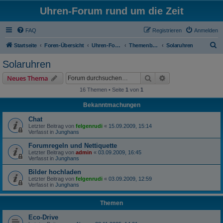
Uhren-Forum rund um die Zeit
FAQ
Registrieren
Anmelden
S
Startseite
Foren-Übersicht
Uhren-Forum rund um alle Armbanduhren
Themenbereiche
Solaruhren
u
Solaruhren
c
Suche
Erweiterte Suche
Neues Thema
h
16 Themen • Seite
1
von
1
e
Bekanntmachungen
Chat
Letzter Beitrag von
felgenrudi
«
15.09.2009, 15:14
Verfasst in
Junghans
Forumregeln und Nettiquette
Letzter Beitrag von
admin
«
03.09.2009, 16:45
Verfasst in
Junghans
Bilder hochladen
Letzter Beitrag von
felgenrudi
«
03.09.2009, 12:59
Verfasst in
Junghans
Themen
Eco-Drive