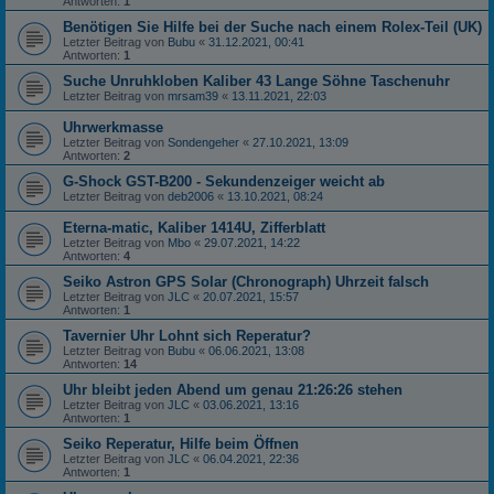
Antworten:
1
Benötigen Sie Hilfe bei der Suche nach einem Rolex-Teil (UK)
Letzter Beitrag von
Bubu
«
31.12.2021, 00:41
Antworten:
1
Suche Unruhkloben Kaliber 43 Lange Söhne Taschenuhr
Letzter Beitrag von
mrsam39
«
13.11.2021, 22:03
Uhrwerkmasse
Letzter Beitrag von
Sondengeher
«
27.10.2021, 13:09
Antworten:
2
G-Shock GST-B200 - Sekundenzeiger weicht ab
Letzter Beitrag von
deb2006
«
13.10.2021, 08:24
Eterna-matic, Kaliber 1414U, Zifferblatt
Letzter Beitrag von
Mbo
«
29.07.2021, 14:22
Antworten:
4
Seiko Astron GPS Solar (Chronograph) Uhrzeit falsch
Letzter Beitrag von
JLC
«
20.07.2021, 15:57
Antworten:
1
Tavernier Uhr Lohnt sich Reperatur?
Letzter Beitrag von
Bubu
«
06.06.2021, 13:08
Antworten:
14
Uhr bleibt jeden Abend um genau 21:26:26 stehen
Letzter Beitrag von
JLC
«
03.06.2021, 13:16
Antworten:
1
Seiko Reperatur, Hilfe beim Öffnen
Letzter Beitrag von
JLC
«
06.04.2021, 22:36
Antworten:
1