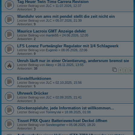
Tag Heuer Twin Time Carrera Revision
Letzter Beitrag von
JLC
«
11.07.2026, 12:37
Antworten:
3
Wanduhr von ams mit pendel stellt die zeit nicht ein
Letzter Beitrag von
JLC
«
05.07.2026, 21:39
Antworten:
9
Maurice Lacroix GMT Anzeige defekt
Letzter Beitrag von
martin55
«
24.06.2026, 12:05
Antworten:
2
LFS Lorenz Furtwängler Regulator mit 1/4 Schlagwerk
Letzter Beitrag von
Eugenio
«
08.05.2026, 22:06
Antworten:
9
Unruh läuft nur in einer Orientierung, andersrum bremst sie
Letzter Beitrag von
Alexy
«
28.11.2025, 13:55
Antworten:
38
1
2
3
Einstellfunktionen
Letzter Beitrag von
JLC
«
02.10.2025, 15:56
Antworten:
5
Uhrwerk Drücker
Letzter Beitrag von
JLC
«
02.09.2025, 21:41
Antworten:
3
Glockenspieluhr, jede Information ist willkommen...
Letzter Beitrag von
TommyVal
«
18.08.2025, 01:08
Tissot PRX Quarz Batteriewechsel Deckel öffnen
Letzter Beitrag von
Sondengeher
«
05.08.2025, 18:20
Antworten:
3