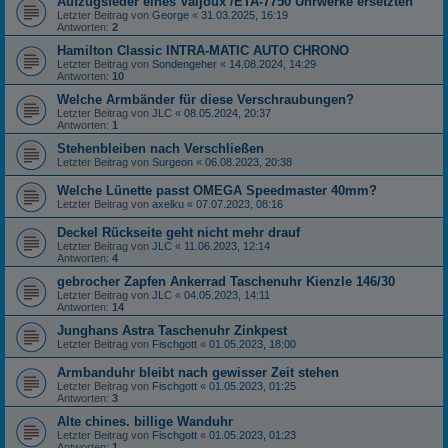
Aufzugsfeder eines Valjoux /ETA-7750 Uhrwerke ersetzten
Letzter Beitrag von
George
«
31.03.2025, 16:19
Antworten:
2
Hamilton Classic INTRA-MATIC AUTO CHRONO
Letzter Beitrag von
Sondengeher
«
14.08.2024, 14:29
Antworten:
10
Welche Armbänder für diese Verschraubungen?
Letzter Beitrag von
JLC
«
08.05.2024, 20:37
Antworten:
1
Stehenbleiben nach Verschließen
Letzter Beitrag von
Surgeon
«
06.08.2023, 20:38
Welche Lünette passt OMEGA Speedmaster 40mm?
Letzter Beitrag von
axelku
«
07.07.2023, 08:16
Deckel Rückseite geht nicht mehr drauf
Letzter Beitrag von
JLC
«
11.06.2023, 12:14
Antworten:
4
gebrocher Zapfen Ankerrad Taschenuhr Kienzle 146/30
Letzter Beitrag von
JLC
«
04.05.2023, 14:11
Antworten:
14
Junghans Astra Taschenuhr Zinkpest
Letzter Beitrag von
Fischgott
«
01.05.2023, 18:00
Armbanduhr bleibt nach gewisser Zeit stehen
Letzter Beitrag von
Fischgott
«
01.05.2023, 01:25
Antworten:
3
Alte chines. billige Wanduhr
Letzter Beitrag von
Fischgott
«
01.05.2023, 01:23
Antworten:
1