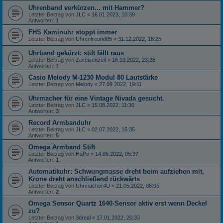
Uhrenband verkürzen... mit Hammer?
Letzter Beitrag von
JLC
«
16.01.2023, 10:39
Antworten:
1
FHS Kaminuhr stoppt immer
Letzter Beitrag von
Uhrenfreund85
«
31.12.2022, 18:25
Uhrband gekürzt: stift fällt raus
Letzter Beitrag von
Zeiteisenzeit
«
16.10.2022, 23:26
Antworten:
7
Casio Melody M-1230 Modul 80 Lautstärke
Letzter Beitrag von
Melody
«
27.09.2022, 19:11
Uhrmacher für eine Vintage Nivada gesucht.
Letzter Beitrag von
JLC
«
15.08.2022, 11:30
Antworten:
3
Record Armbanduhr
Letzter Beitrag von
JLC
«
02.07.2022, 15:35
Antworten:
5
Omega Armband Stift
Letzter Beitrag von
HaPe
«
14.06.2022, 05:37
Antworten:
1
Automatikuhr: Schwungmasse dreht beim aufziehen mit,
Krone dreht anschließend rückwärts
Letzter Beitrag von
Uhrmacher4U
«
21.05.2022, 08:05
Antworten:
2
Omega Sensor Quartz 1640-Sensor aktiv erst wenn Deckel
zu?
Letzter Beitrag von
3dreal
«
17.01.2022, 20:33