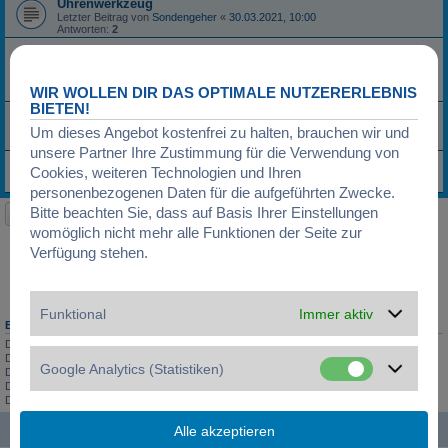
Uhrenwerkzeug
Letzter Beitrag von
Sondengeher
«
30.03.2021, 10:00
Antworten:
2
Hilfe! Reperatur Armbandschließe Omega Seamaster
möglich!
Letzter Beitrag von
oppa tictac
«
23.03.2021, 06:41
WIR WOLLEN DIR DAS OPTIMALE NUTZERERLEBNIS
Antworten:
1
BIETEN!
Schallboden Blech fur Hanhart Sans.souci
Letzter Beitrag von
JLC
«
01.03.2021, 19:40
Um dieses Angebot kostenfrei zu halten, brauchen wir und
Antworten:
4
unsere Partner Ihre Zustimmung für die Verwendung von
Omega Speedmaster 3760822 "Holy Grail"
Cookies, weiteren Technologien und Ihren
Letzter Beitrag von
Speedy4ever
«
16.02.2021, 10:31
personenbezogenen Daten für die aufgeführten Zwecke.
Bitte beachten Sie, dass auf Basis Ihrer Einstellungen
Neues Thema
womöglich nicht mehr alle Funktionen der Seite zur
Seite
1
von
7
1
2
3
4
5
7
Nächste
316 Themen
…
Verfügung stehen.
Gehe zu
Funktional
Immer aktiv
BERECHTIGUNGEN IN DIESEM FORUM
Du darfst
keine
neuen Themen in diesem Forum erstellen.
Du darfst
keine
Antworten zu Themen in diesem Forum erstellen.
Google Analytics (Statistiken)
Du darfst deine Beiträge in diesem Forum
nicht
ändern.
Du darfst deine Beiträge in diesem Forum
nicht
löschen.
Du darfst
keine
Dateianhänge in diesem Forum erstellen.
Startseite
Foren-Übersicht
Alle Zeiten sind
UTC+01:00