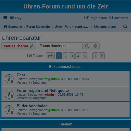
Uhren-Forum rund um die Zeit
FAQ
Registrieren
Anmelden
S
Startseite
Foren-Übersicht
Uhren-Forum rund um alle Armbanduhren
Uhrenreparatur
u
Uhrenreparatur
c
Suche
Erweiterte Suche
Neues Thema
h
e
Seite
1
von
7
1
2
3
4
5
7
Nächste
316 Themen
…
Bekanntmachungen
Chat
Letzter Beitrag von
felgenrudi
«
15.09.2009, 15:14
Verfasst in
Junghans
Forumregeln und Nettiquette
Letzter Beitrag von
admin
«
03.09.2009, 16:45
Verfasst in
Junghans
Bilder hochladen
Letzter Beitrag von
felgenrudi
«
03.09.2009, 12:59
Verfasst in
Junghans
Themen