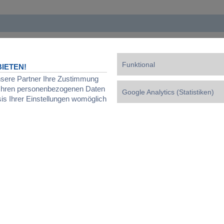
Powered by
phpBB
® Forum Software © phpBB Limited
Deutsche Übersetzung durch
phpBB.de
Datenschutz
|
Nutzungsbedingungen
|
Cookies verwalten
Funktional
IETEN!
nsere Partner Ihre Zustimmung
d Ihren personenbezogenen Daten
Google Analytics (Statistiken)
sis Ihrer Einstellungen womöglich