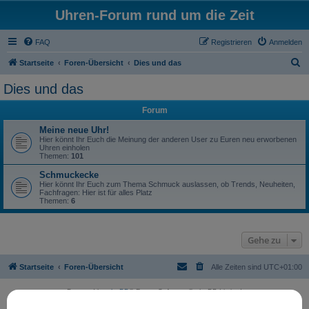
Uhren-Forum rund um die Zeit
FAQ
Registrieren
Anmelden
S
Startseite
Foren-Übersicht
Dies und das
u
Dies und das
c
Forum
h
e
Meine neue Uhr!
Hier könnt Ihr Euch die Meinung der anderen User zu Euren neu erworbenen
Uhren einholen
Themen:
101
Schmuckecke
Hier könnt Ihr Euch zum Thema Schmuck auslassen, ob Trends, Neuheiten,
Fachfragen: Hier ist für alles Platz
Themen:
6
Gehe zu
Startseite
Foren-Übersicht
Alle Zeiten sind
UTC+01:00
Powered by
phpBB
® Forum Software © phpBB Limited
Deutsche Übersetzung durch
phpBB.de