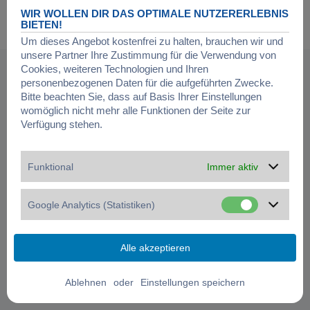
Powered by
phpBB
® Forum Software © phpBB Limited
WIR WOLLEN DIR DAS OPTIMALE NUTZERERLEBNIS
Deutsche Übersetzung durch
phpBB.de
BIETEN!
Datenschutz
|
Nutzungsbedingungen
|
Cookies verwalten
Um dieses Angebot kostenfrei zu halten, brauchen wir und
unsere Partner Ihre Zustimmung für die Verwendung von
Cookies, weiteren Technologien und Ihren
personenbezogenen Daten für die aufgeführten Zwecke.
Bitte beachten Sie, dass auf Basis Ihrer Einstellungen
womöglich nicht mehr alle Funktionen der Seite zur
Verfügung stehen.
Funktional
Immer aktiv
Google Analytics (Statistiken)
oder