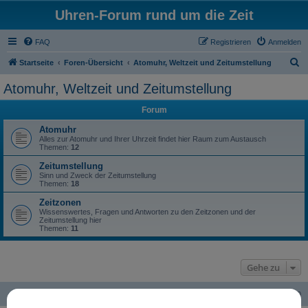
Uhren-Forum rund um die Zeit
FAQ
Registrieren
Anmelden
S
Startseite
Foren-Übersicht
Atomuhr, Weltzeit und Zeitumstellung
u
Atomuhr, Weltzeit und Zeitumstellung
c
Forum
h
e
Atomuhr
Alles zur Atomuhr und Ihrer Uhrzeit findet hier Raum zum Austausch
Themen:
12
Zeitumstellung
Sinn und Zweck der Zeitumstellung
Themen:
18
Zeitzonen
Wissenswertes, Fragen und Antworten zu den Zeitzonen und der
Zeitumstellung hier
Themen:
11
Gehe zu
Startseite
Foren-Übersicht
Alle Zeiten sind
UTC+01:00