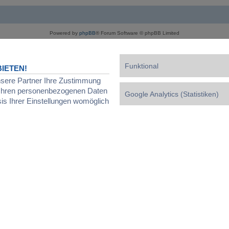
Powered by
phpBB
® Forum Software © phpBB Limited
Deutsche Übersetzung durch
phpBB.de
Datenschutz
|
Nutzungsbedingungen
|
Cookies verwalten
Funktional
IETEN!
nsere Partner Ihre Zustimmung
d Ihren personenbezogenen Daten
Google Analytics (Statistiken)
sis Ihrer Einstellungen womöglich