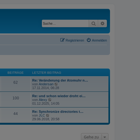
Suche
Erweiterte Suche
Registrieren
Anmelden
BEITRÄGE
LETZTER BEITRAG
Re: Veränderung der Atomuhr n…
62
N
von
Andersan
e
17.11.2014, 06:28
u
e
Re: und schon wieder droht ei…
100
s
N
von
Alexy
t
e
01.12.2025, 14:05
e
u
r
e
Re: Synchronize directories t…
44
B
s
N
von
JLC
e
t
e
29.06.2018, 20:58
i
e
u
t
r
e
r
B
s
a
e
t
Gehe zu
g
i
e