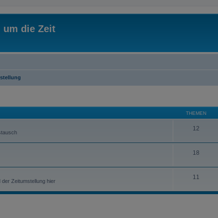
 um die Zeit
stellung
THEMEN
12
stausch
18
11
der Zeitumstellung hier