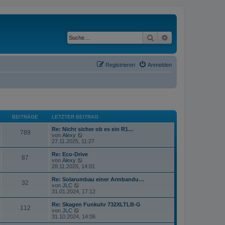
Suche
Erweiterte Suche
Registrieren
Anmelden
BEITRÄGE
LETZTER BEITRAG
Re: Nicht sicher ob es ein R1…
789
N
von
Alexy
e
27.11.2025, 11:27
u
e
Re: Eco-Drive
87
s
N
von
Alexy
t
e
28.11.2025, 14:01
e
u
r
e
Re: Solarumbau einer Armbandu…
32
B
s
N
von
JLC
e
t
e
31.01.2024, 17:12
i
e
u
t
r
e
Re: Skagen Funkuhr 732XLTLB-G
r
112
B
s
N
von
JLC
a
e
t
e
31.10.2024, 14:06
g
i
e
u