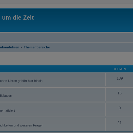
 um die Zeit
rmbanduhren
Themenbereiche
THEMEN
139
hen Uhren gehört hier hinein
16
iskutiert
9
ematisiert
31
ichkeiten und weiteren Fragen