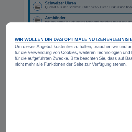
Schweizer Uhren
Qualität aus der Schweiz. Oder nicht? Diese Diskussion findet
Armbänder
Wie bekomme ich ein neues Armband, welches passt und was g
Sportuhren
Erfahrungen und Fragen zum Thema Sportuhren können hier
WIR WOLLEN DIR DAS OPTIMALE NUTZERERLEBNIS B
Kaufberatungen gegeben.
Um dieses Angebot kostenfrei zu halten, brauchen wir und u
Pulsuhren
für die Verwendung von Cookies, weiteren Technologien un
Hier sind alle Sportler, Marathonläufer und andere Aktive ri
suchen
für die aufgeführten Zwecke. Bitte beachten Sie, dass auf Ba
nicht mehr alle Funktionen der Seite zur Verfügung stehen.
Startseite
Foren-Übersicht