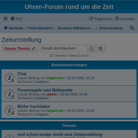
Uhren-Forum rund um die Zeit
FAQ
Registrieren
Anmelden
S
Startseite
Foren-Übersicht
Atomuhr, Weltzeit und Zeitumstellung
Zeitumstellung
u
Zeitumstellung
c
Suche
Erweiterte Suche
Neues Thema
h
18 Themen • Seite
1
von
1
e
Bekanntmachungen
Chat
Letzter Beitrag von
felgenrudi
«
15.09.2009, 15:14
Verfasst in
Junghans
Forumregeln und Nettiquette
Letzter Beitrag von
admin
«
03.09.2009, 16:45
Verfasst in
Junghans
Bilder hochladen
Letzter Beitrag von
felgenrudi
«
03.09.2009, 12:59
Verfasst in
Junghans
Themen
und schon wieder droht eine Zeitumstellung