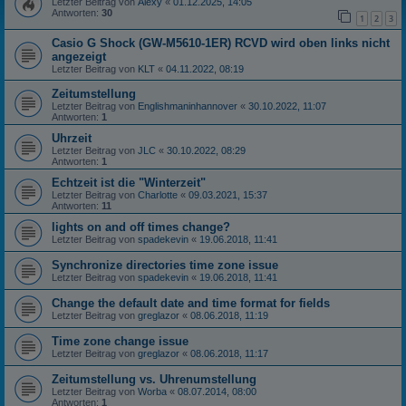
Letzter Beitrag von
Alexy
«
01.12.2025, 14:05
Antworten:
30
1
2
3
Casio G Shock (GW-M5610-1ER) RCVD wird oben links nicht
angezeigt
Letzter Beitrag von
KLT
«
04.11.2022, 08:19
Zeitumstellung
Letzter Beitrag von
Englishmaninhannover
«
30.10.2022, 11:07
Antworten:
1
Uhrzeit
Letzter Beitrag von
JLC
«
30.10.2022, 08:29
Antworten:
1
Echtzeit ist die "Winterzeit"
Letzter Beitrag von
Charlotte
«
09.03.2021, 15:37
Antworten:
11
lights on and off times change?
Letzter Beitrag von
spadekevin
«
19.06.2018, 11:41
Synchronize directories time zone issue
Letzter Beitrag von
spadekevin
«
19.06.2018, 11:41
Change the default date and time format for fields
Letzter Beitrag von
greglazor
«
08.06.2018, 11:19
Time zone change issue
Letzter Beitrag von
greglazor
«
08.06.2018, 11:17
Zeitumstellung vs. Uhrenumstellung
Letzter Beitrag von
Worba
«
08.07.2014, 08:00
Antworten:
1