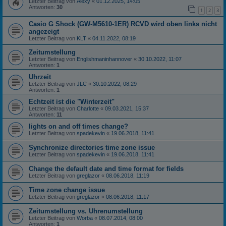
Letzter Beitrag von
Alexy
«
01.12.2025, 14:05
Antworten:
30
1
2
3
Casio G Shock (GW-M5610-1ER) RCVD wird oben links nicht
angezeigt
Letzter Beitrag von
KLT
«
04.11.2022, 08:19
Zeitumstellung
Letzter Beitrag von
Englishmaninhannover
«
30.10.2022, 11:07
Antworten:
1
Uhrzeit
Letzter Beitrag von
JLC
«
30.10.2022, 08:29
Antworten:
1
Echtzeit ist die "Winterzeit"
Letzter Beitrag von
Charlotte
«
09.03.2021, 15:37
Antworten:
11
lights on and off times change?
Letzter Beitrag von
spadekevin
«
19.06.2018, 11:41
Synchronize directories time zone issue
Letzter Beitrag von
spadekevin
«
19.06.2018, 11:41
Change the default date and time format for fields
Letzter Beitrag von
greglazor
«
08.06.2018, 11:19
Time zone change issue
Letzter Beitrag von
greglazor
«
08.06.2018, 11:17
Zeitumstellung vs. Uhrenumstellung
Letzter Beitrag von
Worba
«
08.07.2014, 08:00
Antworten:
1