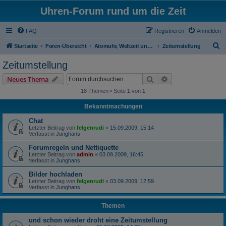
Uhren-Forum rund um die Zeit
FAQ
Registrieren
Anmelden
S
Startseite
Foren-Übersicht
Atomuhr, Weltzeit und Zeitumstellung
Zeitumstellung
u
Zeitumstellung
c
Suche
Erweiterte Suche
Neues Thema
h
18 Themen • Seite
1
von
1
e
Bekanntmachungen
Chat
Letzter Beitrag von
felgenrudi
«
15.09.2009, 15:14
Verfasst in
Junghans
Forumregeln und Nettiquette
Letzter Beitrag von
admin
«
03.09.2009, 16:45
Verfasst in
Junghans
Bilder hochladen
Letzter Beitrag von
felgenrudi
«
03.09.2009, 12:59
Verfasst in
Junghans
Themen
und schon wieder droht eine Zeitumstellung