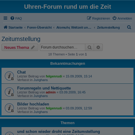
Uhren-Forum rund um die Zeit
FAQ
Registrieren
Anmelden
S
Startseite
Foren-Übersicht
Atomuhr, Weltzeit und Zeitumstellung
Zeitumstellung
u
Zeitumstellung
c
Suche
Erweiterte Suche
Neues Thema
h
18 Themen • Seite
1
von
1
e
Bekanntmachungen
Chat
Letzter Beitrag von
felgenrudi
«
15.09.2009, 15:14
Verfasst in
Junghans
Forumregeln und Nettiquette
Letzter Beitrag von
admin
«
03.09.2009, 16:45
Verfasst in
Junghans
Bilder hochladen
Letzter Beitrag von
felgenrudi
«
03.09.2009, 12:59
Verfasst in
Junghans
Themen
und schon wieder droht eine Zeitumstellung