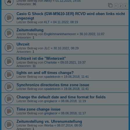
Letzter Beitrag von
Alexy
«
01.12.2025, 14:05
Antworten:
30
1
2
3
Casio G Shock (GW-M5610-1ER) RCVD wird oben links nicht
angezeigt
Letzter Beitrag von
KLT
«
04.11.2022, 08:19
Zeitumstellung
Letzter Beitrag von
Englishmaninhannover
«
30.10.2022, 11:07
Antworten:
1
Uhrzeit
Letzter Beitrag von
JLC
«
30.10.2022, 08:29
Antworten:
1
Echtzeit ist die "Winterzeit"
Letzter Beitrag von
Charlotte
«
09.03.2021, 15:37
Antworten:
11
lights on and off times change?
Letzter Beitrag von
spadekevin
«
19.06.2018, 11:41
Synchronize directories time zone issue
Letzter Beitrag von
spadekevin
«
19.06.2018, 11:41
Change the default date and time format for fields
Letzter Beitrag von
greglazor
«
08.06.2018, 11:19
Time zone change issue
Letzter Beitrag von
greglazor
«
08.06.2018, 11:17
Zeitumstellung vs. Uhrenumstellung
Letzter Beitrag von
Worba
«
08.07.2014, 08:00
Antworten:
1