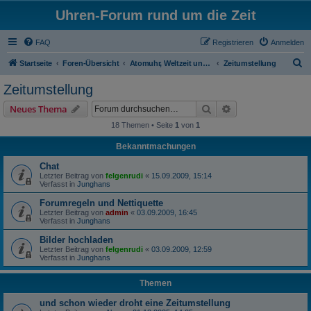
Uhren-Forum rund um die Zeit
FAQ
Registrieren
Anmelden
S
Startseite
Foren-Übersicht
Atomuhr, Weltzeit und Zeitumstellung
Zeitumstellung
u
Zeitumstellung
c
Suche
Erweiterte Suche
Neues Thema
h
18 Themen • Seite
1
von
1
e
Bekanntmachungen
Chat
Letzter Beitrag von
felgenrudi
«
15.09.2009, 15:14
Verfasst in
Junghans
Forumregeln und Nettiquette
Letzter Beitrag von
admin
«
03.09.2009, 16:45
Verfasst in
Junghans
Bilder hochladen
Letzter Beitrag von
felgenrudi
«
03.09.2009, 12:59
Verfasst in
Junghans
Themen
und schon wieder droht eine Zeitumstellung