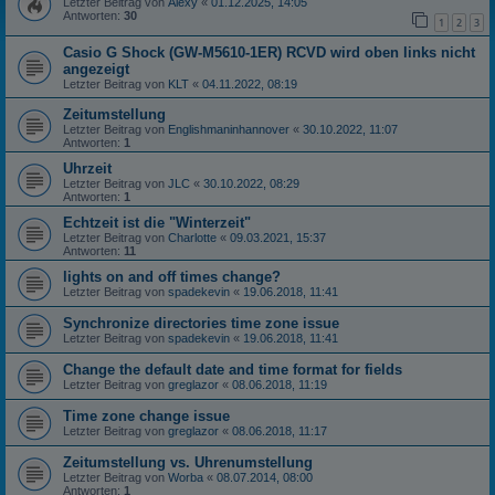
Letzter Beitrag von
Alexy
«
01.12.2025, 14:05
Antworten:
30
1
2
3
Casio G Shock (GW-M5610-1ER) RCVD wird oben links nicht
angezeigt
Letzter Beitrag von
KLT
«
04.11.2022, 08:19
Zeitumstellung
Letzter Beitrag von
Englishmaninhannover
«
30.10.2022, 11:07
Antworten:
1
Uhrzeit
Letzter Beitrag von
JLC
«
30.10.2022, 08:29
Antworten:
1
Echtzeit ist die "Winterzeit"
Letzter Beitrag von
Charlotte
«
09.03.2021, 15:37
Antworten:
11
lights on and off times change?
Letzter Beitrag von
spadekevin
«
19.06.2018, 11:41
Synchronize directories time zone issue
Letzter Beitrag von
spadekevin
«
19.06.2018, 11:41
Change the default date and time format for fields
Letzter Beitrag von
greglazor
«
08.06.2018, 11:19
Time zone change issue
Letzter Beitrag von
greglazor
«
08.06.2018, 11:17
Zeitumstellung vs. Uhrenumstellung
Letzter Beitrag von
Worba
«
08.07.2014, 08:00
Antworten:
1