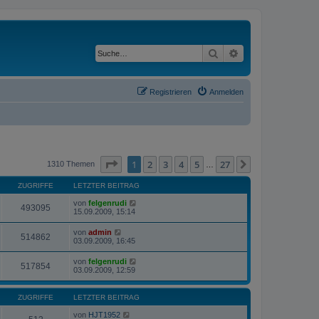
Suche
Erweiterte Suche
Registrieren
Anmelden
Seite
1
von
27
1
2
3
4
5
27
Nächste
1310 Themen
…
ZUGRIFFE
LETZTER BEITRAG
von
felgenrudi
493095
15.09.2009, 15:14
von
admin
514862
03.09.2009, 16:45
von
felgenrudi
517854
03.09.2009, 12:59
ZUGRIFFE
LETZTER BEITRAG
von
HJT1952