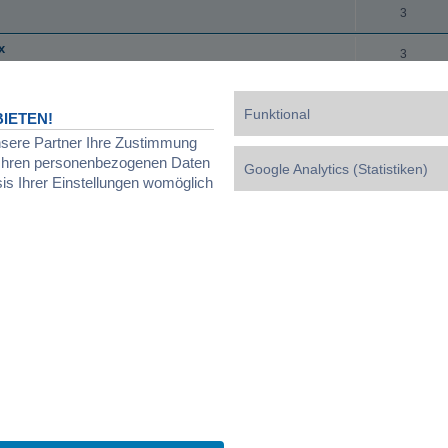
3
x
3
eacher
1
Funktional
IETEN!
etrübt
1
nsere Partner Ihre Zustimmung
d Ihren personenbezogenen Daten
Google Analytics (Statistiken)
1
sis Ihrer Einstellungen womöglich
2