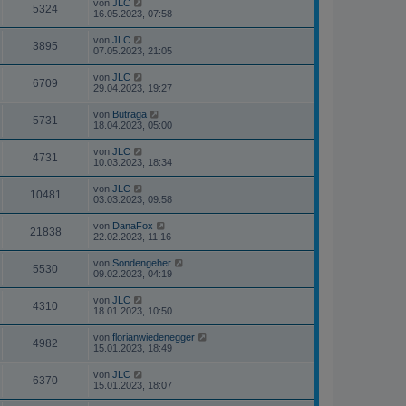
von
JLC
5324
16.05.2023, 07:58
von
JLC
3895
07.05.2023, 21:05
von
JLC
6709
29.04.2023, 19:27
von
Butraga
5731
18.04.2023, 05:00
von
JLC
4731
10.03.2023, 18:34
von
JLC
10481
03.03.2023, 09:58
von
DanaFox
21838
22.02.2023, 11:16
von
Sondengeher
5530
09.02.2023, 04:19
von
JLC
4310
18.01.2023, 10:50
von
florianwiedenegger
4982
15.01.2023, 18:49
von
JLC
6370
15.01.2023, 18:07