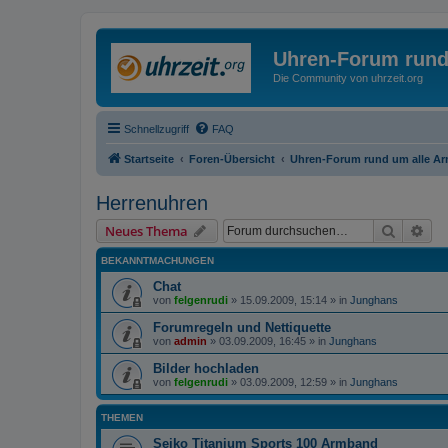
Uhren-Forum rund
Die Community von uhrzeit.org
Schnellzugriff
FAQ
Startseite
Foren-Übersicht
Uhren-Forum rund um alle A
Herrenuhren
Suche
Erw
Neues Thema
BEKANNTMACHUNGEN
Chat
von
felgenrudi
»
15.09.2009, 15:14
» in
Junghans
Forumregeln und Nettiquette
von
admin
»
03.09.2009, 16:45
» in
Junghans
Bilder hochladen
von
felgenrudi
»
03.09.2009, 12:59
» in
Junghans
THEMEN
Seiko Titanium Sports 100 Armband