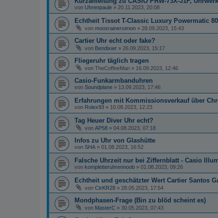
Kurzanleitung zu CASIO PRW-73X-J1F, Uhrwerk
von
Uhrenpaule
»
20.11.2023, 20:08
Echtheit Tissot T-Classic Luxury Powermatic 80
von
moosrainersimon
»
28.09.2023, 15:43
Cartier Uhr echt oder fake?
von
Bendixwr
»
26.09.2023, 15:17
Fliegeruhr täglich tragen
von
TheCoffeeMan
»
16.09.2023, 12:46
Casio-Funkarmbanduhren
von
Soundplane
»
13.09.2023, 17:46
Erfahrungen mit Kommissionsverkauf über Ch
von
Rolex93
»
10.08.2023, 12:23
Tag Heuer Diver Uhr echt?
von
AP58
»
04.08.2023, 07:18
Infos zu Uhr von Glashütte
von
SHA
»
01.08.2023, 16:52
Falsche Uhrzeit nur bei Ziffernblatt - Casio Illu
von
kompletteruhrennoob
»
01.08.2023, 09:26
Echtheit und geschätzter Wert Cartier Santos G
von
CtrKR28
»
28.05.2023, 17:54
Mondphasen-Frage (Bin zu blöd scheint es)
von
MasterC
»
30.05.2023, 07:43