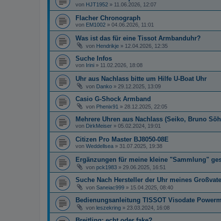
von
HJT1952
»
11.06.2026, 12:07
Flacher Chronograph
von
EM1002
»
04.06.2026, 11:01
Was ist das für eine Tissot Armbanduhr?
von
Hendrikje
»
12.04.2026, 12:35
Suche Infos
von
Irini
»
11.02.2026, 18:08
Uhr aus Nachlass bitte um Hilfe U-Boat Uhr
von
Danko
»
29.12.2025, 13:09
Casio G-Shock Armband
von
Phenix91
»
28.12.2025, 22:05
Mehrere Uhren aus Nachlass (Seiko, Bruno Söhn
von
DirkMeiser
»
05.02.2024, 19:01
Citizen Pro Master BJ8050-08E
von
Weddellsea
»
31.07.2025, 19:38
Ergänzungen für meine kleine "Sammlung" ge
von
pck1983
»
29.06.2025, 16:51
Suche Nach Hersteller der Uhr meines Großvate
von
Saneiac999
»
15.04.2025, 08:40
Bedienungsanleitung TISSOT Visodate Powerm
von
leszekring
»
23.03.2024, 16:08
Breitling: echt oder fake?