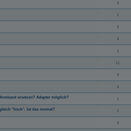
3
1
6
4
1
11
9
3
r-Armband ersetzen? Adapter möglich?
1
leich "hoch". Ist das normal?
2
3