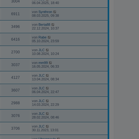
3004
06.04.2025, 18:40
von
Synthron
6911
08.03.2025, 09:38
von
Berta88
3496
22.12.2024, 10:37
von
Rabe
6416
05.10.2024, 23:59
von
JLC
2700
10.08.2024, 10:24
von
mm99
3037
16.05.2024, 06:33
von
JLC
4127
13.04.2024, 08:34
von
JLC
3607
06.04.2024, 22:47
von
JLC
2988
14.03.2024, 22:29
von
JLC
3076
28.02.2024, 08:46
von
JLC
3706
30.11.2023, 13:01
von
Uhrenpaule