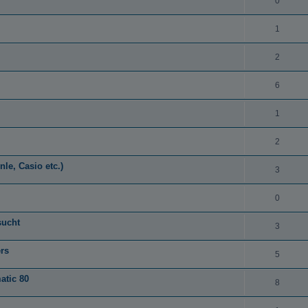
0
1
2
6
1
2
le, Casio etc.)
3
0
sucht
3
rs
5
atic 80
8