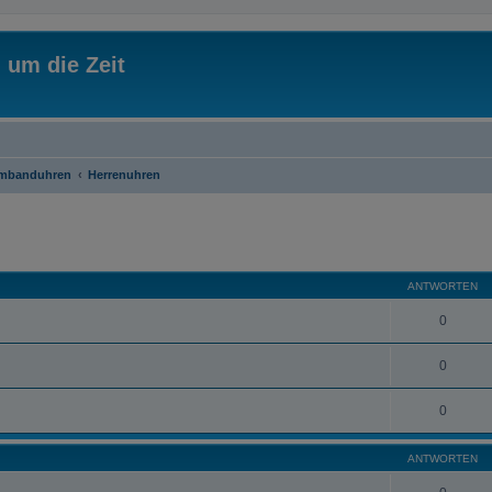
 um die Zeit
rmbanduhren
Herrenuhren
eiterte Suche
ANTWORTEN
0
0
0
ANTWORTEN