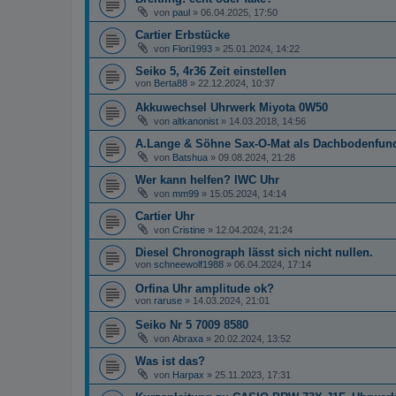
von
paul
»
06.04.2025, 17:50
Cartier Erbstücke
von
Flori1993
»
25.01.2024, 14:22
Seiko 5, 4r36 Zeit einstellen
von
Berta88
»
22.12.2024, 10:37
Akkuwechsel Uhrwerk Miyota 0W50
von
altkanonist
»
14.03.2018, 14:56
A.Lange & Söhne Sax-O-Mat als Dachbodenfund
von
Batshua
»
09.08.2024, 21:28
Wer kann helfen? IWC Uhr
von
mm99
»
15.05.2024, 14:14
Cartier Uhr
von
Cristine
»
12.04.2024, 21:24
Diesel Chronograph lässt sich nicht nullen.
von
schneewolf1988
»
06.04.2024, 17:14
Orfina Uhr amplitude ok?
von
raruse
»
14.03.2024, 21:01
Seiko Nr 5 7009 8580
von
Abraxa
»
20.02.2024, 13:52
Was ist das?
von
Harpax
»
25.11.2023, 17:31