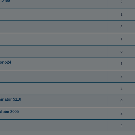
 5480
2
1
3
1
0
rono24
1
2
2
minator 5110
0
albée 2005
2
4