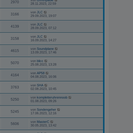
2970
28.11.2023, 22:59
von
JLC
3166
29.09.2023, 19:07
von
JLC
4139
28.09.2023, 07:12
von
JLC
3158
16.09.2023, 14:27
von
Soundplane
4615
13.09.2023, 17:46
von
blicc
5070
25.08.2023, 13:28
von
AP58
4164
04.08.2023, 16:06
von
SHA
3763
02.08.2023, 10:45
von
kompletteruhrennoob
5250
01.08.2023, 09:26
von
Sondengeher
5245
17.06.2023, 12:16
von
MasterC
5606
30.05.2023, 13:42