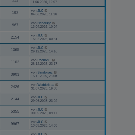
512
11.06.2026, 12:07
von
JLC
192
04.06.2026, 11:26
von
Hendrikje
967
13.04.2026, 10:04
von
JLC
2154
15.02.2026, 00:31
von
JLC
1365
29.12.2025, 14:16
von
Phenix91
1102
28.12.2025, 23:17
von
Sandoisez
3903
15.11.2025, 23:08
von
Weddellsea
2426
31.07.2025, 19:38
von
JLC
2144
29.06.2025, 23:02
von
JLC
5355
30.05.2025, 09:17
von
JLC
9967
13.05.2025, 14:05
von
JLC