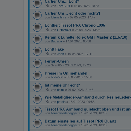
Cartier Uhr... Echt?
von
Tom1701
»
15.05.2023, 10:38
Cartier Uhr… echt oder nicht?!
von
IdianaJinrs
»
07.05.2023, 17:47
Echtheit Tissot PRX Chrono 1996
von
OHarra21
»
28.04.2023, 13:26
Keramik Lünette Rolex GMT Master 2 (116710)
von
Butraga
»
17.04.2023, 05:38
Echt/ Fake
von
Janh
»
10.03.2023, 17:11
Ferrari-Uhren
von
Sven65
»
23.02.2023, 19:23
Preise im Onlinehandel
von
bodo500
»
05.05.2016, 15:38
Ist meine Uhr echt?
von
dsimi
»
07.02.2023, 21:46
Wie Metallglieder-Armband durch Resin-/Lede
von
pstein
»
18.01.2023, 09:53
Tissot PRX Armband quietscht oben und ist ung
von
florianwiedenegger
»
15.01.2023, 18:15
Datum einstellen auf Tissot PRX Quartz
von
florianwiedenegger
»
15.01.2023, 10:26