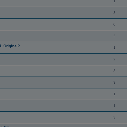
1
8
0
2
. Original?
1
2
3
3
1
1
3