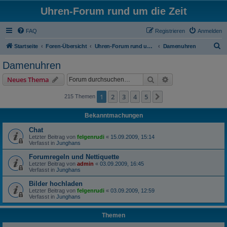
Uhren-Forum rund um die Zeit
FAQ
Registrieren
Anmelden
S
Startseite
Foren-Übersicht
Uhren-Forum rund um alle Armbanduhren
Damenuhren
u
Damenuhren
c
Suche
Erweiterte Suche
Neues Thema
h
e
1
2
3
4
5
Nächste
215 Themen
Bekanntmachungen
Chat
Letzter Beitrag von
felgenrudi
«
15.09.2009, 15:14
Verfasst in
Junghans
Forumregeln und Nettiquette
Letzter Beitrag von
admin
«
03.09.2009, 16:45
Verfasst in
Junghans
Bilder hochladen
Letzter Beitrag von
felgenrudi
«
03.09.2009, 12:59
Verfasst in
Junghans
Themen