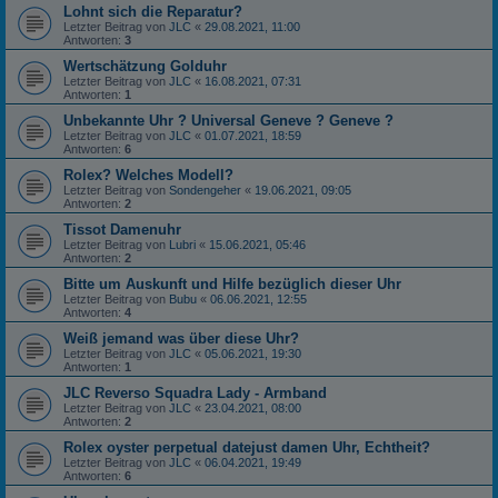
Lohnt sich die Reparatur?
Letzter Beitrag von
JLC
«
29.08.2021, 11:00
Antworten:
3
Wertschätzung Golduhr
Letzter Beitrag von
JLC
«
16.08.2021, 07:31
Antworten:
1
Unbekannte Uhr ? Universal Geneve ? Geneve ?
Letzter Beitrag von
JLC
«
01.07.2021, 18:59
Antworten:
6
Rolex? Welches Modell?
Letzter Beitrag von
Sondengeher
«
19.06.2021, 09:05
Antworten:
2
Tissot Damenuhr
Letzter Beitrag von
Lubri
«
15.06.2021, 05:46
Antworten:
2
Bitte um Auskunft und Hilfe bezüglich dieser Uhr
Letzter Beitrag von
Bubu
«
06.06.2021, 12:55
Antworten:
4
Weiß jemand was über diese Uhr?
Letzter Beitrag von
JLC
«
05.06.2021, 19:30
Antworten:
1
JLC Reverso Squadra Lady - Armband
Letzter Beitrag von
JLC
«
23.04.2021, 08:00
Antworten:
2
Rolex oyster perpetual datejust damen Uhr, Echtheit?
Letzter Beitrag von
JLC
«
06.04.2021, 19:49
Antworten:
6