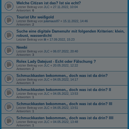
Welche Citizen ist das? Ist sie echt?
Letzter Beitrag von
JLC
«
27.11.2022, 10:04
Antworten:
6
Tourist Uhr weißgold
Letzter Beitrag von
julamaus87
«
15.11.2022, 14:46
Antworten:
2
Suche eine digitale Damenuhr mit folgenden Kriterien: klein,
robust, wasserdicht
Letzter Beitrag von
lili
«
17.09.2022, 15:23
Newbi
Letzter Beitrag von
JLC
«
06.07.2022, 20:40
Antworten:
3
Rolex Lady Datejust - Echt oder Fälschung ?
Letzter Beitrag von
JLC
«
20.05.2022, 12:22
Antworten:
2
Schmuckkasten bekommen,, doch was ist da drin?
Letzter Beitrag von
JLC
«
04.05.2022, 14:17
Antworten:
3
Schmuckkasten bekommen,, doch was ist da drin? II
Letzter Beitrag von
JLC
«
04.05.2022, 13:53
Antworten:
1
Schmuckkasten bekommen,, doch was ist da drin? III
Letzter Beitrag von
JLC
«
04.05.2022, 13:51
Antworten:
1
Schmuckkasten bekommen,, doch was ist da drin? IIII
Letzter Beitrag von
JLC
«
04.05.2022, 13:48
Antworten:
1