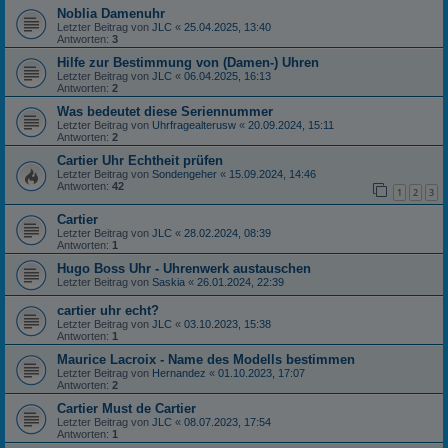
Noblia Damenuhr
Letzter Beitrag von
JLC
«
25.04.2025, 13:40
Antworten:
3
Hilfe zur Bestimmung von (Damen-) Uhren
Letzter Beitrag von
JLC
«
06.04.2025, 16:13
Antworten:
2
Was bedeutet diese Seriennummer
Letzter Beitrag von
Uhrfragealterusw
«
20.09.2024, 15:11
Antworten:
2
Cartier Uhr Echtheit prüfen
Letzter Beitrag von
Sondengeher
«
15.09.2024, 14:46
Antworten:
42
1
2
3
Cartier
Letzter Beitrag von
JLC
«
28.02.2024, 08:39
Antworten:
1
Hugo Boss Uhr - Uhrenwerk austauschen
Letzter Beitrag von
Saskia
«
26.01.2024, 22:39
cartier uhr echt?
Letzter Beitrag von
JLC
«
03.10.2023, 15:38
Antworten:
1
Maurice Lacroix - Name des Modells bestimmen
Letzter Beitrag von
Hernandez
«
01.10.2023, 17:07
Antworten:
2
Cartier Must de Cartier
Letzter Beitrag von
JLC
«
08.07.2023, 17:54
Antworten:
1