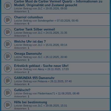
Cartier Must de Cartier Vermeil Quartz – Informationen zu
Modell, Originalität und Zustand gesucht
Letzter Beitrag von
JLC
«
29.05.2026, 09:55
Antworten:
1
Charriol columbus
Letzter Beitrag von
Sondengeher
«
07.03.2026, 00:45
Antworten:
6
Cartier Tank Silber vermeil
Letzter Beitrag von
JLC
«
24.01.2026, 21:35
Antworten:
1
Welche Uhr ist das ?
Letzter Beitrag von
JLC
«
15.01.2026, 00:14
Antworten:
1
Omega Damenuhr
Letzter Beitrag von
JLC
«
26.12.2025, 20:40
Antworten:
3
Erbstück geklaut - Suche neue Uhr!
Letzter Beitrag von
Alexy
«
26.11.2025, 17:03
Antworten:
2
GAMUNDIA 955 Damenuhr
Letzter Beitrag von
Pelasoa
«
26.11.2025, 07:40
Antworten:
4
Gefälscht?
Letzter Beitrag von
Fledermaus71
«
11.08.2025, 08:48
Antworten:
1
Hilfe bei bestimmung
Letzter Beitrag von
JLC
«
29.06.2025, 15:01
Antworten:
1