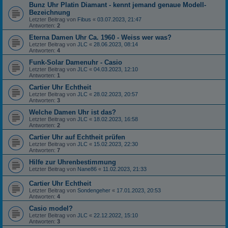
Bunz Uhr Platin Diamant - kennt jemand genaue Modell-
Bezeichnung
Letzter Beitrag von
Fibus
«
03.07.2023, 21:47
Antworten:
2
Eterna Damen Uhr Ca. 1960 - Weiss wer was?
Letzter Beitrag von
JLC
«
28.06.2023, 08:14
Antworten:
4
Funk-Solar Damenuhr - Casio
Letzter Beitrag von
JLC
«
04.03.2023, 12:10
Antworten:
1
Cartier Uhr Echtheit
Letzter Beitrag von
JLC
«
28.02.2023, 20:57
Antworten:
3
Welche Damen Uhr ist das?
Letzter Beitrag von
JLC
«
18.02.2023, 16:58
Antworten:
2
Cartier Uhr auf Echtheit prüfen
Letzter Beitrag von
JLC
«
15.02.2023, 22:30
Antworten:
7
Hilfe zur Uhrenbestimmung
Letzter Beitrag von
Nane86
«
11.02.2023, 21:33
Cartier Uhr Echtheit
Letzter Beitrag von
Sondengeher
«
17.01.2023, 20:53
Antworten:
4
Casio model?
Letzter Beitrag von
JLC
«
22.12.2022, 15:10
Antworten:
3