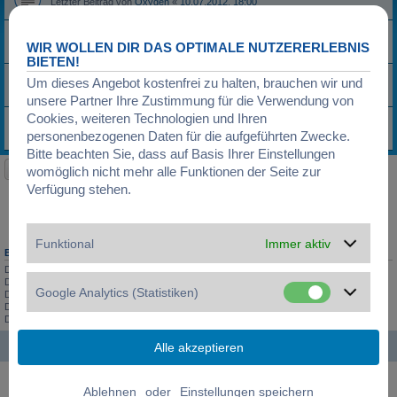
Letzter Beitrag von
Oxygen
«
10.07.2012, 18:00
Antworten:
5
uhrzeit einstellen
Letzter Beitrag von
Oxygen
«
10.07.2012, 17:59
WIR WOLLEN DIR DAS OPTIMALE NUTZERERLEBNIS
Antworten:
3
BIETEN!
Puma ENERGY - Zeit einstellen?
Um dieses Angebot kostenfrei zu halten, brauchen wir und
Letzter Beitrag von
Oxygen
«
10.07.2012, 17:56
unsere Partner Ihre Zustimmung für die Verwendung von
Antworten:
3
Cookies, weiteren Technologien und Ihren
Puma Digital Uhr WTF
Letzter Beitrag von
Maja
«
05.05.2010, 21:58
personenbezogenen Daten für die aufgeführten Zwecke.
Antworten:
1
Bitte beachten Sie, dass auf Basis Ihrer Einstellungen
Neues Thema
womöglich nicht mehr alle Funktionen der Seite zur
4 Themen • Seite
1
von
1
Verfügung stehen.
Gehe zu
Funktional
Immer aktiv
BERECHTIGUNGEN IN DIESEM FORUM
Du darfst
keine
neuen Themen in diesem Forum erstellen.
Du darfst
keine
Antworten zu Themen in diesem Forum erstellen.
Google Analytics (Statistiken)
Du darfst deine Beiträge in diesem Forum
nicht
ändern.
Du darfst deine Beiträge in diesem Forum
nicht
löschen.
Du darfst
keine
Dateianhänge in diesem Forum erstellen.
Startseite
Foren-Übersicht
Alle Zeiten sind
UTC+01:00
Powered by
phpBB
® Forum Software © phpBB Limited
oder
Deutsche Übersetzung durch
phpBB.de