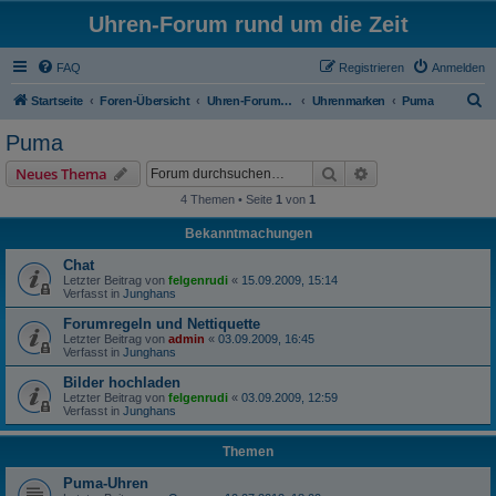
Uhren-Forum rund um die Zeit
FAQ
Registrieren
Anmelden
S
Startseite
Foren-Übersicht
Uhren-Forum rund um alle Armbanduhren
Uhrenmarken
Puma
u
Puma
c
Suche
Erweiterte Suche
Neues Thema
h
4 Themen • Seite
1
von
1
e
Bekanntmachungen
Chat
Letzter Beitrag von
felgenrudi
«
15.09.2009, 15:14
Verfasst in
Junghans
Forumregeln und Nettiquette
Letzter Beitrag von
admin
«
03.09.2009, 16:45
Verfasst in
Junghans
Bilder hochladen
Letzter Beitrag von
felgenrudi
«
03.09.2009, 12:59
Verfasst in
Junghans
Themen
Puma-Uhren