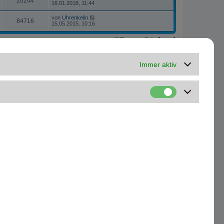
20244
16.01.2018, 11:44
von
Uhrenkelin
84716
15.05.2015, 10:16
2 Themen • Seite
1
von
1
Gehe zu
Immer aktiv
Kontakt
Alle Cookies löschen
Alle Zeiten sind
UTC+01:00