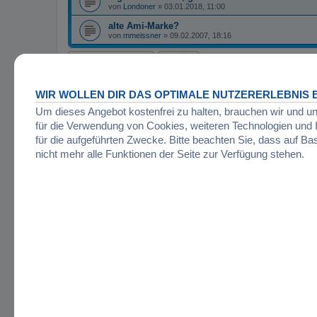
von
Londoner
»
03.01.2018, 11:00
alte Ami-Marke?
von
mmeissner
»
09.02.2007, 18:16
Neues Thema
Zurück zur Foren-Übersicht
WIR WOLLEN DIR DAS OPTIMALE NUTZERERLEBNIS B
Um dieses Angebot kostenfrei zu halten, brauchen wir und u
BERECHTIGUNGEN IN DIESEM FORUM
für die Verwendung von Cookies, weiteren Technologien un
Du darfst
keine
neuen Themen in diesem Forum erstellen.
Du darfst
keine
Antworten zu Themen in diesem Forum erstellen.
für die aufgeführten Zwecke. Bitte beachten Sie, dass auf Ba
Du darfst deine Beiträge in diesem Forum
nicht
ändern.
nicht mehr alle Funktionen der Seite zur Verfügung stehen.
Du darfst deine Beiträge in diesem Forum
nicht
löschen.
Du darfst
keine
Dateianhänge in diesem Forum erstellen.
Startseite
Foren-Übersicht