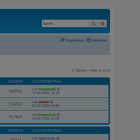
Suche
Erweiterte Suche
Registrieren
Anmelden
2 Themen • Seite
1
von
1
ZUGRIFFE
LETZTER BEITRAG
von
felgenrudi
493043
15.09.2009, 15:14
von
admin
514812
03.09.2009, 16:45
von
felgenrudi
517804
03.09.2009, 12:59
ZUGRIFFE
LETZTER BEITRAG
von
oppa tictac