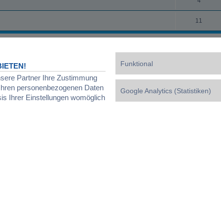
4
11
Funktional
IETEN!
nsere Partner Ihre Zustimmung
d Ihren personenbezogenen Daten
Google Analytics (Statistiken)
sis Ihrer Einstellungen womöglich
Powered by
phpBB
® Forum Software © phpBB Limited
Deutsche Übersetzung durch
phpBB.de
Datenschutz
|
Nutzungsbedingungen
|
Cookies verwalten