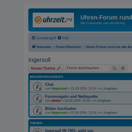
Uhren-Forum rund
Die Community von uhrzeit.org
Schnellzugriff
FAQ
Startseite
Foren-Übersicht
Uhren-Forum rund um alle A
Ingersoll
Suche
Erw
Neues Thema
BEKANNTMACHUNGEN
Chat
von
felgenrudi
»
15.09.2009, 15:14
» in
Junghans
Forumregeln und Nettiquette
von
admin
»
03.09.2009, 16:45
» in
Junghans
Bilder hochladen
von
felgenrudi
»
03.09.2009, 12:59
» in
Junghans
THEMEN
Ingersoll IN 7401, geht vor.