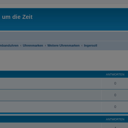
 um die Zeit
rmbanduhren
Uhrenmarken
Weitere Uhrenmarken
Ingersoll
eiterte Suche
ANTWORTEN
0
0
0
ANTWORTEN