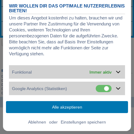
Letzter Beitrag von
newwatch
«
01.05.2018, 18:19
Antworten:
4
WIR WOLLEN DIR DAS OPTIMALE NUTZERERLEBNIS
BIETEN!
Taucheruhr Elysee
Letzter Beitrag von
Oxygen
«
16.10.2012, 13:59
Um dieses Angebot kostenfrei zu halten, brauchen wir und
Antworten:
1
unsere Partner Ihre Zustimmung für die Verwendung von
Wr kennt diese Uhr
Cookies, weiteren Technologien und Ihren
Letzter Beitrag von
Maja
«
02.12.2009, 19:23
Antworten:
10
personenbezogenen Daten für die aufgeführten Zwecke.
Bitte beachten Sie, dass auf Basis Ihrer Einstellungen
Neues Thema
womöglich nicht mehr alle Funktionen der Seite zur
3 Themen • Seite
1
von
1
Verfügung stehen.
Gehe zu
BERECHTIGUNGEN IN DIESEM FORUM
Funktional
Immer aktiv
Du darfst
keine
neuen Themen in diesem Forum erstellen.
Du darfst
keine
Antworten zu Themen in diesem Forum erstellen.
Du darfst deine Beiträge in diesem Forum
nicht
ändern.
Google Analytics (Statistiken)
Du darfst deine Beiträge in diesem Forum
nicht
löschen.
Du darfst
keine
Dateianhänge in diesem Forum erstellen.
Startseite
Foren-Übersicht
Alle Zeiten sind
UTC+01:00
Powered by
phpBB
® Forum Software © phpBB Limited
Deutsche Übersetzung durch
phpBB.de
oder
Datenschutz
|
Nutzungsbedingungen
|
Cookies verwalten