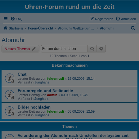
Uhren-Forum rund um die Zeit
FAQ
Registrieren
Anmelden
S
Startseite
Foren-Übersicht
Atomuhr, Weltzeit und Zeitumstellung
Atomuhr
u
Atomuhr
c
Suche
Erweiterte Suche
Neues Thema
h
12 Themen • Seite
1
von
1
e
Bekanntmachungen
Chat
Letzter Beitrag von
felgenrudi
«
15.09.2009, 15:14
Verfasst in
Junghans
Forumregeln und Nettiquette
Letzter Beitrag von
admin
«
03.09.2009, 16:45
Verfasst in
Junghans
Bilder hochladen
Letzter Beitrag von
felgenrudi
«
03.09.2009, 12:59
Verfasst in
Junghans
Themen
Veränderung der Atomuhr nach Umstellen der Systemzeit