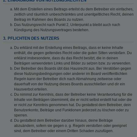
2. EINRÄUMUNG VON NUTZUNGSRECHTEN
Mit dem Erstellen eines Beitrags erteilst du dem Betreiber ein einfaches,
zeitlich und räumlich unbeschränktes und unentgeltliches Recht, deinen
Beitrag im Rahmen des Boards zu nutzen.
Das Nutzungsrecht nach Punkt 2, Unterpunkt a bleibt auch nach
Kündigung des Nutzungsvertrages bestehen.
3. PFLICHTEN DES NUTZERS
Du erklärst mit der Erstellung eines Beitrags, dass er keine Inhalte
enthält, die gegen geltendes Recht oder die guten Sitten verstoßen. Du
erklärst insbesondere, dass du das Recht besitzt, die in deinen
Beiträgen verwendeten Links und Bilder zu setzen bzw. zu verwenden.
Der Betreiber des Boards übt das Hausrecht aus. Bei Verstößen gegen
diese Nutzungsbedingungen oder anderer im Board veröffentlichten
Regeln kann der Betreiber dich nach Abmahnung zeitweise oder
dauerhaft von der Nutzung dieses Boards ausschließen und dir ein
Hausverbot erteilen.
Du nimmst zur Kenntnis, dass der Betreiber keine Verantwortung für die
Inhalte von Beiträgen übernimmt, die er nicht selbst erstellt hat oder die
er nicht zur Kenntnis genommen hat. Du gestattest dem Betreiber, dein
Benutzerkonto, Beiträge und Funktionen jederzeit zu löschen oder zu
sperren.
Du gestattest dem Betreiber darüber hinaus, deine Beiträge
abzuändern, sofern sie gegen o. g. Regeln verstoßen oder geeignet
sind, dem Betreiber oder einem Dritten Schaden zuzufügen.