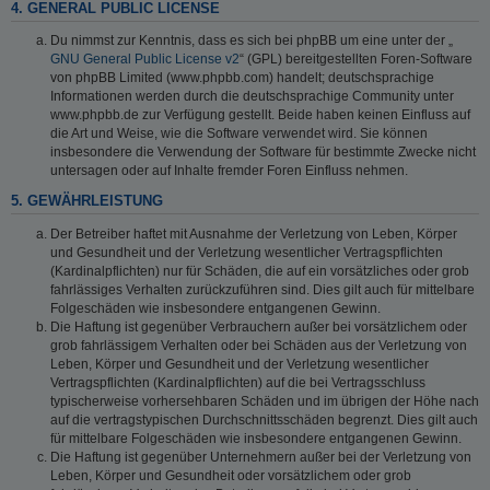
4. GENERAL PUBLIC LICENSE
Du nimmst zur Kenntnis, dass es sich bei phpBB um eine unter der „
GNU General Public License v2
“ (GPL) bereitgestellten Foren-Software
von phpBB Limited (www.phpbb.com) handelt; deutschsprachige
Informationen werden durch die deutschsprachige Community unter
www.phpbb.de zur Verfügung gestellt. Beide haben keinen Einfluss auf
die Art und Weise, wie die Software verwendet wird. Sie können
insbesondere die Verwendung der Software für bestimmte Zwecke nicht
untersagen oder auf Inhalte fremder Foren Einfluss nehmen.
5. GEWÄHRLEISTUNG
Der Betreiber haftet mit Ausnahme der Verletzung von Leben, Körper
und Gesundheit und der Verletzung wesentlicher Vertragspflichten
(Kardinalpflichten) nur für Schäden, die auf ein vorsätzliches oder grob
fahrlässiges Verhalten zurückzuführen sind. Dies gilt auch für mittelbare
Folgeschäden wie insbesondere entgangenen Gewinn.
Die Haftung ist gegenüber Verbrauchern außer bei vorsätzlichem oder
grob fahrlässigem Verhalten oder bei Schäden aus der Verletzung von
Leben, Körper und Gesundheit und der Verletzung wesentlicher
Vertragspflichten (Kardinalpflichten) auf die bei Vertragsschluss
typischerweise vorhersehbaren Schäden und im übrigen der Höhe nach
auf die vertragstypischen Durchschnittsschäden begrenzt. Dies gilt auch
für mittelbare Folgeschäden wie insbesondere entgangenen Gewinn.
Die Haftung ist gegenüber Unternehmern außer bei der Verletzung von
Leben, Körper und Gesundheit oder vorsätzlichem oder grob