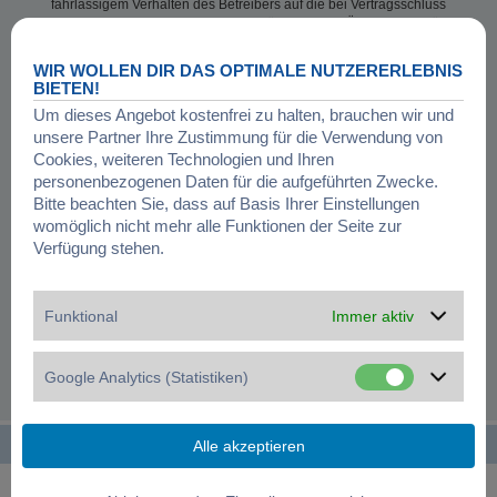
fahrlässigem Verhalten des Betreibers auf die bei Vertragsschluss
typischerweise vorhersehbaren Schäden und im Übrigen der Höhe
nach auf die vertragstypischen Durchschnittsschäden begrenzt. Dies gilt
auch für mittelbare Schäden, insbesondere entgangenen Gewinn.
WIR WOLLEN DIR DAS OPTIMALE NUTZERERLEBNIS
Die Haftungsbegrenzung der Absätze a bis c gilt sinngemäß auch
BIETEN!
zugunsten der Mitarbeiter und Erfüllungsgehilfen des Betreibers.
Um dieses Angebot kostenfrei zu halten, brauchen wir und
Ansprüche für eine Haftung aus zwingendem nationalem Recht bleiben
unsere Partner Ihre Zustimmung für die Verwendung von
unberührt.
Cookies, weiteren Technologien und Ihren
6. ÄNDERUNGSVORBEHALT
personenbezogenen Daten für die aufgeführten Zwecke.
Der Betreiber ist berechtigt, die Nutzungsbedingungen und die
Bitte beachten Sie, dass auf Basis Ihrer Einstellungen
Datenschutzerklärung zu ändern. Die Änderung wird dem Nutzer per E-
womöglich nicht mehr alle Funktionen der Seite zur
Mail mitgeteilt.
Verfügung stehen.
Der Nutzer ist berechtigt, den Änderungen zu widersprechen. Im Falle
des Widerspruchs erlischt das zwischen dem Betreiber und dem Nutzer
bestehende Vertragsverhältnis mit sofortiger Wirkung.
Die Änderungen gelten als anerkannt und verbindlich, wenn der Nutzer
Funktional
Immer aktiv
den Änderungen zugestimmt hat.
Informationen über den Umgang mit deinen persönlichen Daten
Google Analytics (Statistiken)
sind in der Datenschutzerklärung enthalten.
Startseite
Foren-Übersicht
Alle Zeiten sind
UTC+01:00
Powered by
phpBB
® Forum Software © phpBB Limited