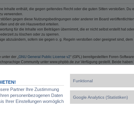
ine Inhalte enthält, die gegen geltendes Recht oder die guten Sitten verstoßen. Du 
 zu verwenden.
erstößen gegen diese Nutzungsbedingungen oder anderer im Board veröffentlichte
ßen und dir ein Hausverbot erteilen.
ortung für die Inhalte von Beiträgen übernimmt, die er nicht selbst erstellt hat od
jederzeit zu löschen oder zu sperren.
räge abzuändern, sofern sie gegen o. g. Regeln verstoßen oder geeignet sind, dem
 unter der „
GNU General Public License v2
“ (GPL) bereitgestellten Foren-Softwa
chsprachige Community unter www.phpbb.de zur Verfügung gestellt. Beide haben ke
g der Software für bestimmte Zwecke nicht untersagen oder auf Inhalte fremder F
Funktional
IETEN!
ben, Körper und Gesundheit und der Verletzung wesentlicher Vertragspflichten (Kard
nsere Partner Ihre Zustimmung
gilt auch für mittelbare Folgeschäden wie insbesondere entgangenen Gewinn.
ätzlichem oder grob fahrlässigem Verhalten oder bei Schäden aus der Verletzung 
d Ihren personenbezogenen Daten
Google Analytics (Statistiken)
 die bei Vertragsschluss typischerweise vorhersehbaren Schäden und im übrigen de
sis Ihrer Einstellungen womöglich
wie insbesondere entgangenen Gewinn.
erletzung von Leben, Körper und Gesundheit oder vorsätzlichem oder grob fahrläs
der Höhe nach auf die vertragstypischen Durchschnittsschäden begrenzt. Dies gi
mäß auch zugunsten der Mitarbeiter und Erfüllungsgehilfen des Betreibers.
 Recht bleiben unberührt.