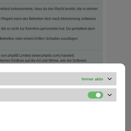
erklärst insbesondere, dass du das Recht besitzt, die in deinen
n Regeln kann der Betreiber dich nach Abmahnung zeitweise
er die er nicht zur Kenntnis genommen hat. Du gestattest dem
 Betreiber oder einem Dritten Schaden zuzufügen.
re von phpBB Limited (www.phpbb.com) handelt;
inen Einfluss auf die Art und Weise, wie die Software
oren Einfluss nehmen.
Immer aktiv
inalpflichten) nur für Schäden, die auf ein vorsätzliches oder
von Leben, Körper und Gesundheit und der Verletzung
r Höhe nach auf die vertragstypischen Durchschnittsschäden
sigem Verhalten des Betreibers auf die bei Vertragsschluss
lt auch für mittelbare Schäden, insbesondere entgangenen