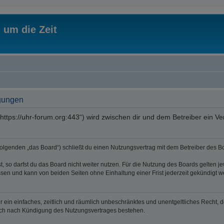
 um die Zeit
ngungen
„https://uhr-forum.org:443“) wird zwischen dir und dem Betreiber ein 
Folgenden „das Board“) schließt du einen Nutzungsvertrag mit dem Betreiber des Bo
 so darfst du das Board nicht weiter nutzen. Für die Nutzung des Boards gelten jew
sen und kann von beiden Seiten ohne Einhaltung einer Frist jederzeit gekündigt w
ber ein einfaches, zeitlich und räumlich unbeschränktes und unentgeltliches Recht
auch nach Kündigung des Nutzungsvertrages bestehen.