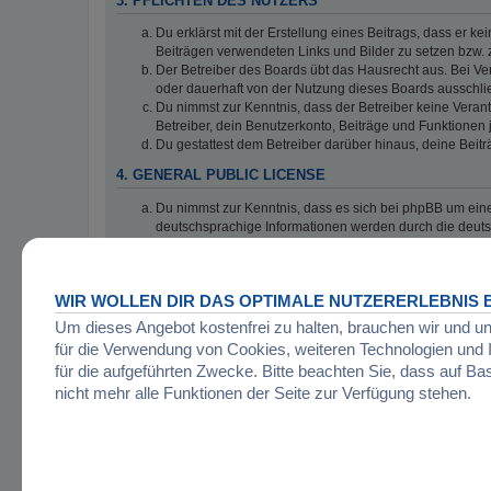
3. PFLICHTEN DES NUTZERS
Du erklärst mit der Erstellung eines Beitrags, dass er ke
Beiträgen verwendeten Links und Bilder zu setzen bzw.
Der Betreiber des Boards übt das Hausrecht aus. Bei V
oder dauerhaft von der Nutzung dieses Boards ausschlie
Du nimmst zur Kenntnis, dass der Betreiber keine Verantw
Betreiber, dein Benutzerkonto, Beiträge und Funktionen 
Du gestattest dem Betreiber darüber hinaus, deine Beit
4. GENERAL PUBLIC LICENSE
Du nimmst zur Kenntnis, dass es sich bei phpBB um eine
deutschsprachige Informationen werden durch die deuts
verwendet wird. Sie können insbesondere die Verwendun
5. GEWÄHRLEISTUNG
WIR WOLLEN DIR DAS OPTIMALE NUTZERERLEBNIS B
Der Betreiber haftet mit Ausnahme der Verletzung von Le
Um dieses Angebot kostenfrei zu halten, brauchen wir und u
grob fahrlässiges Verhalten zurückzuführen sind. Dies 
Die Haftung ist gegenüber Verbrauchern außer bei vors
für die Verwendung von Cookies, weiteren Technologien un
wesentlicher Vertragspflichten (Kardinalpflichten) auf
für die aufgeführten Zwecke. Bitte beachten Sie, dass auf Ba
begrenzt. Dies gilt auch für mittelbare Folgeschäden 
nicht mehr alle Funktionen der Seite zur Verfügung stehen.
Die Haftung ist gegenüber Unternehmern außer bei der V
typischerweise vorhersehbaren Schäden und im Übrigen 
Gewinn.
Die Haftungsbegrenzung der Absätze a bis c gilt sinnge
Ansprüche für eine Haftung aus zwingendem nationalem