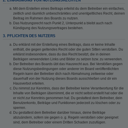
2. EINRÄUMUNG VON NUTZUNGSRECHTEN
Mit dem Erstellen eines Beitrags erteilst du dem Betreiber ein einfaches,
zeitlich und räumlich unbeschränktes und unentgeltliches Recht, deinen
Beitrag im Rahmen des Boards zu nutzen.
Das Nutzungsrecht nach Punkt 2, Unterpunkt a bleibt auch nach
Kündigung des Nutzungsvertrages bestehen.
3. PFLICHTEN DES NUTZERS
Du erklärst mit der Erstellung eines Beitrags, dass er keine Inhalte
enthält, die gegen geltendes Recht oder die guten Sitten verstoßen. Du
erklärst insbesondere, dass du das Recht besitzt, die in deinen
Beiträgen verwendeten Links und Bilder zu setzen bzw. zu verwenden.
Der Betreiber des Boards übt das Hausrecht aus. Bei Verstößen gegen
diese Nutzungsbedingungen oder anderer im Board veröffentlichten
Regeln kann der Betreiber dich nach Abmahnung zeitweise oder
dauerhaft von der Nutzung dieses Boards ausschließen und dir ein
Hausverbot erteilen.
Du nimmst zur Kenntnis, dass der Betreiber keine Verantwortung für die
Inhalte von Beiträgen übernimmt, die er nicht selbst erstellt hat oder die
er nicht zur Kenntnis genommen hat. Du gestattest dem Betreiber, dein
Benutzerkonto, Beiträge und Funktionen jederzeit zu löschen oder zu
sperren.
Du gestattest dem Betreiber darüber hinaus, deine Beiträge
abzuändern, sofern sie gegen o. g. Regeln verstoßen oder geeignet
sind, dem Betreiber oder einem Dritten Schaden zuzufügen.