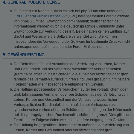
4. GENERAL PUBLIC LICENSE
Du nimmst zur Kenntnis, dass es sich bei phpBB um eine unter der „
GNU General Public License v2
“ (GPL) bereitgestellten Foren-Software
von phpBB Limited (www.phpbb.com) handelt; deutschsprachige
Informationen werden durch die deutschsprachige Community unter
www.phpbb.de zur Verfügung gestellt. Beide haben keinen Einfluss auf
die Art und Weise, wie die Software verwendet wird. Sie können
insbesondere die Verwendung der Software für bestimmte Zwecke nicht
untersagen oder auf Inhalte fremder Foren Einfluss nehmen.
5. GEWÄHRLEISTUNG
Der Betreiber haftet mit Ausnahme der Verletzung von Leben, Körper
und Gesundheit und der Verletzung wesentlicher Vertragspflichten
(Kardinalpflichten) nur für Schäden, die auf ein vorsätzliches oder grob
fahrlässiges Verhalten zurückzuführen sind. Dies gilt auch für mittelbare
Folgeschäden wie insbesondere entgangenen Gewinn.
Die Haftung ist gegenüber Verbrauchern außer bei vorsätzlichem oder
grob fahrlässigem Verhalten oder bei Schäden aus der Verletzung von
Leben, Körper und Gesundheit und der Verletzung wesentlicher
Vertragspflichten (Kardinalpflichten) auf die bei Vertragsschluss
typischerweise vorhersehbaren Schäden und im übrigen der Höhe nach
auf die vertragstypischen Durchschnittsschäden begrenzt. Dies gilt auch
für mittelbare Folgeschäden wie insbesondere entgangenen Gewinn.
Die Haftung ist gegenüber Unternehmern außer bei der Verletzung von
Leben, Körper und Gesundheit oder vorsätzlichem oder grob