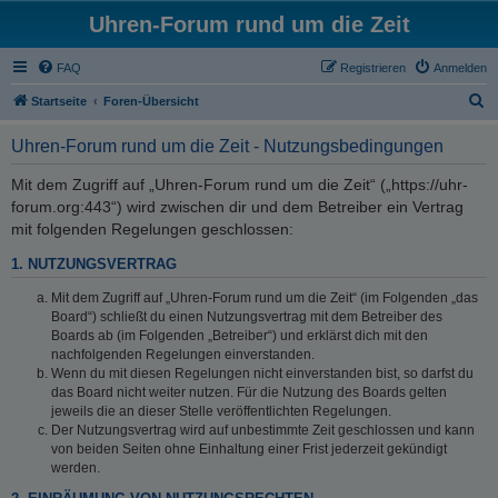
Uhren-Forum rund um die Zeit
FAQ
Registrieren
Anmelden
S
Startseite
Foren-Übersicht
u
Uhren-Forum rund um die Zeit - Nutzungsbedingungen
c
h
Mit dem Zugriff auf „Uhren-Forum rund um die Zeit“ („https://uhr-
forum.org:443“) wird zwischen dir und dem Betreiber ein Vertrag
e
mit folgenden Regelungen geschlossen:
1. NUTZUNGSVERTRAG
Mit dem Zugriff auf „Uhren-Forum rund um die Zeit“ (im Folgenden „das
Board“) schließt du einen Nutzungsvertrag mit dem Betreiber des
Boards ab (im Folgenden „Betreiber“) und erklärst dich mit den
nachfolgenden Regelungen einverstanden.
Wenn du mit diesen Regelungen nicht einverstanden bist, so darfst du
das Board nicht weiter nutzen. Für die Nutzung des Boards gelten
jeweils die an dieser Stelle veröffentlichten Regelungen.
Der Nutzungsvertrag wird auf unbestimmte Zeit geschlossen und kann
von beiden Seiten ohne Einhaltung einer Frist jederzeit gekündigt
werden.