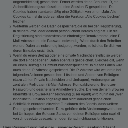
angemeldet bist) gespeichert. Ferner werden deine Benutzer-ID, ein
Authentifizierungsschlüssel und eine Session-ID gespeichert. Die
Cookies haben standardmäßig eine Gültigkeit von einem Jahr. Alle
Cookies kannst du jederzeit über die Funktion „Alle Cookies löschen“
löschen.
Weiterhin werden die Daten gespeichert, die du bei der Registrierung,
in deinem Profil oder deinem persönlichem Bereich angibst. Für die
Registrierung sind mindestens ein eindeutiger Benutzername, eine E-
Mail-Adresse und ein Passwort notwendig. Wenn durch den Betreiber
weitere Daten als notwendig festgelegt wurden, so ist dies für dich vor
deren Eingabe ersichtlich.
Wenn du einen Beitrag oder eine private Nachricht erstellst, so werden
die dort eingegebenen Daten ebenfalls gespeichert. Gleiches gilt, wenn
du einen Beitrag als Entwurf zwischenspeicherst. In diesen Fällen wird
auch deine IP-Adresse gespeichert. Die IP-Adresse wird weiterhin bei
folgenden Aktionen gespeichert: Löschen und Ändern von Beiträgen
(dazu zählen Private Nachrichten und Umfragen), Änderungen an
zentralen Profildaten (E-Mail-Adresse, Kontoaktivierung, Benutzer-
Passwort) und gescheiterte Anmeldeversuche. Die von deinem Browser
übermittelte Browser-Kennzeichnung (User Agent) wird nur in der „Wer
ist online?“-Funktion angezeigt und nicht dauerhaft gespeichert.
Schließlich erfordern einzelne Funktionen des Boards, dass weitere
Daten gespeichert werden. Dazu gehören dein Abstimmungsverhalten
bei Umfragen, der Gelesen-Status von deinen Beiträgen oder explizit
von dir gesetzte Lesezeichen oder Benachrichtigungsfunktionen.
Dein Passwort wird mit einer Einwege-Verschlüsselung (Hash)