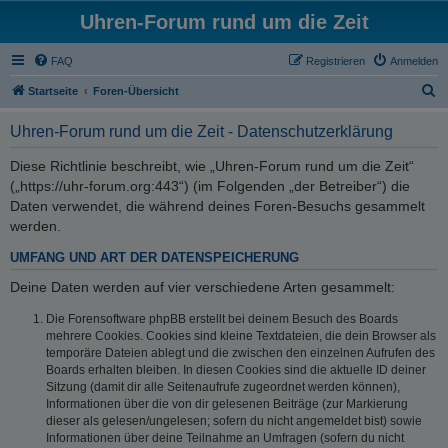
Uhren-Forum rund um die Zeit
FAQ
Registrieren
Anmelden
S
Startseite
Foren-Übersicht
u
Uhren-Forum rund um die Zeit - Datenschutzerklärung
c
h
Diese Richtlinie beschreibt, wie „Uhren-Forum rund um die Zeit“
(„https://uhr-forum.org:443“) (im Folgenden „der Betreiber“) die
e
Daten verwendet, die während deines Foren-Besuchs gesammelt
werden.
UMFANG UND ART DER DATENSPEICHERUNG
Deine Daten werden auf vier verschiedene Arten gesammelt:
Die Forensoftware phpBB erstellt bei deinem Besuch des Boards
mehrere Cookies. Cookies sind kleine Textdateien, die dein Browser als
temporäre Dateien ablegt und die zwischen den einzelnen Aufrufen des
Boards erhalten bleiben. In diesen Cookies sind die aktuelle ID deiner
Sitzung (damit dir alle Seitenaufrufe zugeordnet werden können),
Informationen über die von dir gelesenen Beiträge (zur Markierung
dieser als gelesen/ungelesen; sofern du nicht angemeldet bist) sowie
Informationen über deine Teilnahme an Umfragen (sofern du nicht