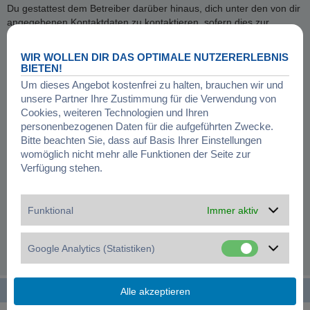
Du gestattest dem Betreiber darüber hinaus, dich unter den von dir
angegebenen Kontaktdaten zu kontaktieren, sofern dies zur
Übermittlung zentraler Informationen über das Board erforderlich
ist. Darüber hinaus dürfen er und andere Benutzer dich
WIR WOLLEN DIR DAS OPTIMALE NUTZERERLEBNIS
kontaktieren, sofern du dies in deinem persönlichen Bereich
BIETEN!
gestattet hast.
Um dieses Angebot kostenfrei zu halten, brauchen wir und
unsere Partner Ihre Zustimmung für die Verwendung von
GELTUNGSBEREICH DIESER RICHTLINIE
Cookies, weiteren Technologien und Ihren
Diese Richtlinie umfasst nur den Bereich der Seiten, die die phpBB-
personenbezogenen Daten für die aufgeführten Zwecke.
Software umfassen. Sofern der Betreiber in anderen Bereichen
Bitte beachten Sie, dass auf Basis Ihrer Einstellungen
seiner Software weitere personenbezogene Daten verarbeitet, wird
womöglich nicht mehr alle Funktionen der Seite zur
er dich darüber gesondert informieren.
Verfügung stehen.
AUSKUNFTSRECHT
Der Betreiber erteilt dir auf Anfrage Auskunft, welche Daten über
Funktional
Immer aktiv
dich gespeichert sind.
Du kannst jederzeit die Löschung bzw. Sperrung deiner Daten
Google Analytics (Statistiken)
verlangen. Kontaktiere hierzu bitte den Betreiber.
Startseite
Foren-Übersicht
Alle Zeiten sind
UTC+01:00