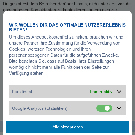
Du gestattest dem Betreiber darüber hinaus, dich unter den von dir
angegebenen Kontaktdaten zu kontaktieren, sofern dies zur
Übermittlung zentraler Informationen über das Board erforderlich
ist. Darüber hinaus dürfen er und andere Benutzer dich
WIR WOLLEN DIR DAS OPTIMALE NUTZERERLEBNIS
kontaktieren, sofern du dies in deinem persönlichen Bereich
BIETEN!
gestattet hast.
Um dieses Angebot kostenfrei zu halten, brauchen wir und
unsere Partner Ihre Zustimmung für die Verwendung von
GELTUNGSBEREICH DIESER RICHTLINIE
Cookies, weiteren Technologien und Ihren
Diese Richtlinie umfasst nur den Bereich der Seiten, die die phpBB-
personenbezogenen Daten für die aufgeführten Zwecke.
Software umfassen. Sofern der Betreiber in anderen Bereichen
Bitte beachten Sie, dass auf Basis Ihrer Einstellungen
seiner Software weitere personenbezogene Daten verarbeitet, wird
womöglich nicht mehr alle Funktionen der Seite zur
er dich darüber gesondert informieren.
Verfügung stehen.
AUSKUNFTSRECHT
Der Betreiber erteilt dir auf Anfrage Auskunft, welche Daten über
Funktional
Immer aktiv
dich gespeichert sind.
Du kannst jederzeit die Löschung bzw. Sperrung deiner Daten
Google Analytics (Statistiken)
verlangen. Kontaktiere hierzu bitte den Betreiber.
Startseite
Foren-Übersicht
Alle Zeiten sind
UTC+01:00