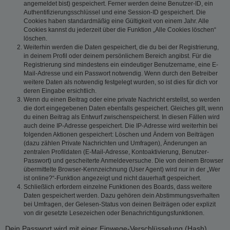
angemeldet bist) gespeichert. Ferner werden deine Benutzer-ID, ein
Authentifizierungsschlüssel und eine Session-ID gespeichert. Die
Cookies haben standardmäßig eine Gültigkeit von einem Jahr. Alle
Cookies kannst du jederzeit über die Funktion „Alle Cookies löschen“
löschen.
Weiterhin werden die Daten gespeichert, die du bei der Registrierung,
in deinem Profil oder deinem persönlichem Bereich angibst. Für die
Registrierung sind mindestens ein eindeutiger Benutzername, eine E-
Mail-Adresse und ein Passwort notwendig. Wenn durch den Betreiber
weitere Daten als notwendig festgelegt wurden, so ist dies für dich vor
deren Eingabe ersichtlich.
Wenn du einen Beitrag oder eine private Nachricht erstellst, so werden
die dort eingegebenen Daten ebenfalls gespeichert. Gleiches gilt, wenn
du einen Beitrag als Entwurf zwischenspeicherst. In diesen Fällen wird
auch deine IP-Adresse gespeichert. Die IP-Adresse wird weiterhin bei
folgenden Aktionen gespeichert: Löschen und Ändern von Beiträgen
(dazu zählen Private Nachrichten und Umfragen), Änderungen an
zentralen Profildaten (E-Mail-Adresse, Kontoaktivierung, Benutzer-
Passwort) und gescheiterte Anmeldeversuche. Die von deinem Browser
übermittelte Browser-Kennzeichnung (User Agent) wird nur in der „Wer
ist online?“-Funktion angezeigt und nicht dauerhaft gespeichert.
Schließlich erfordern einzelne Funktionen des Boards, dass weitere
Daten gespeichert werden. Dazu gehören dein Abstimmungsverhalten
bei Umfragen, der Gelesen-Status von deinen Beiträgen oder explizit
von dir gesetzte Lesezeichen oder Benachrichtigungsfunktionen.
Dein Passwort wird mit einer Einwege-Verschlüsselung (Hash)