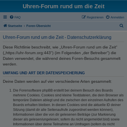
Uhren-Forum rund um die Zeit
FAQ
Registrieren
Anmelden
S
Startseite
Foren-Übersicht
u
Uhren-Forum rund um die Zeit - Datenschutzerklärung
c
h
Diese Richtlinie beschreibt, wie „Uhren-Forum rund um die Zeit“
(„https://uhr-forum.org:443“) (im Folgenden „der Betreiber“) die
e
Daten verwendet, die während deines Foren-Besuchs gesammelt
werden.
UMFANG UND ART DER DATENSPEICHERUNG
Deine Daten werden auf vier verschiedene Arten gesammelt:
Die Forensoftware phpBB erstellt bei deinem Besuch des Boards
mehrere Cookies. Cookies sind kleine Textdateien, die dein Browser als
temporäre Dateien ablegt und die zwischen den einzelnen Aufrufen des
Boards erhalten bleiben. In diesen Cookies sind die aktuelle ID deiner
Sitzung (damit dir alle Seitenaufrufe zugeordnet werden können),
Informationen über die von dir gelesenen Beiträge (zur Markierung
dieser als gelesen/ungelesen; sofern du nicht angemeldet bist) sowie
Informationen über deine Teilnahme an Umfragen (sofern du nicht