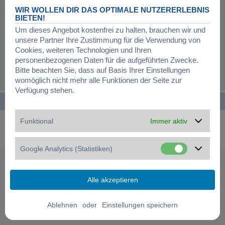
Registrierung ist in wenigen Augenblicken erledigt und ermöglicht dir, auf
weitere Funktionen zuzugreifen. Die Board-Administration kann registrierten
WIR WOLLEN DIR DAS OPTIMALE NUTZERERLEBNIS
Benutzern auch zusätzliche Berechtigungen zuweisen. Beachte bitte unsere
BIETEN!
Nutzungsbedingungen und die verwandten Regelungen, bevor du dich
Um dieses Angebot kostenfrei zu halten, brauchen wir und
registrierst. Bitte beachte auch die jeweiligen Forenregeln, wenn du dich in
unsere Partner Ihre Zustimmung für die Verwendung von
diesem Board bewegst.
Cookies, weiteren Technologien und Ihren
Nutzungsbedingungen
|
Datenschutzerklärung
personenbezogenen Daten für die aufgeführten Zwecke.
Bitte beachten Sie, dass auf Basis Ihrer Einstellungen
Registrieren
womöglich nicht mehr alle Funktionen der Seite zur
Verfügung stehen.
Startseite
Foren-Übersicht
Alle Zeiten sind
UTC+01:00
Powered by
phpBB
® Forum Software © phpBB Limited
Funktional
Immer aktiv
Deutsche Übersetzung durch
phpBB.de
Datenschutz
|
Nutzungsbedingungen
|
Cookies verwalten
Google Analytics (Statistiken)
oder