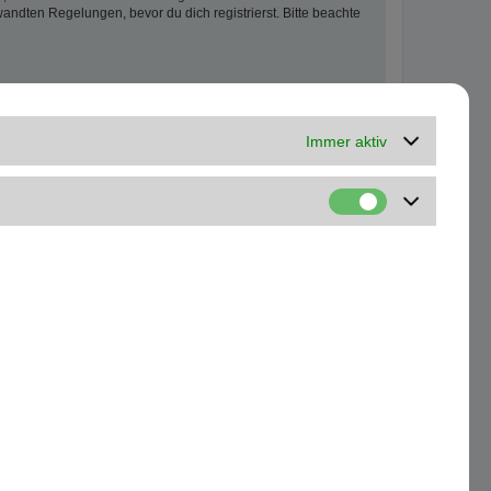
ndten Regelungen, bevor du dich registrierst. Bitte beachte
Immer aktiv
Kontakt
Alle Cookies löschen
Alle Zeiten sind
UTC+01:00