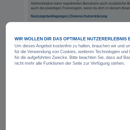
Administration kann registrierten Benutzern auch zusätzliche
auch die jeweiligen Forenregeln, wenn du dich in diesem Boar
Nutzungsbedingungen
|
Datenschutzerklärung
Registrieren
WIR WOLLEN DIR DAS OPTIMALE NUTZERERLEBNIS B
Startseite
Foren-Übersicht
Um dieses Angebot kostenfrei zu halten, brauchen wir und u
für die Verwendung von Cookies, weiteren Technologien un
für die aufgeführten Zwecke. Bitte beachten Sie, dass auf Ba
nicht mehr alle Funktionen der Seite zur Verfügung stehen.