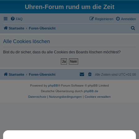
Uhren-Forum rund um die Zeit
FAQ
Registrieren
Anmelden
S
Startseite
Foren-Übersicht
u
Alle Cookies löschen
c
h
Bist du dir sicher, dass du alle Cookies des Boards löschen möchtest?
e
Startseite
Foren-Übersicht
Alle Zeiten sind
UTC+01:00
Powered by
phpBB
® Forum Software © phpBB Limited
Deutsche Übersetzung durch
phpBB.de
Datenschutz
|
Nutzungsbedingungen
|
Cookies verwalten