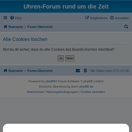
Uhren-Forum rund um die Zeit
FAQ
Registrieren
Anmelden
S
Startseite
Foren-Übersicht
u
Alle Cookies löschen
c
h
Bist du dir sicher, dass du alle Cookies des Boards löschen möchtest?
e
Startseite
Foren-Übersicht
Alle Zeiten sind
UTC+01:00
Powered by
phpBB
® Forum Software © phpBB Limited
Deutsche Übersetzung durch
phpBB.de
Datenschutz
|
Nutzungsbedingungen
|
Cookies verwalten