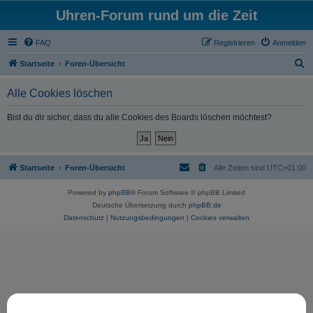
Uhren-Forum rund um die Zeit
FAQ
Registrieren
Anmelden
S
Startseite
Foren-Übersicht
u
Alle Cookies löschen
c
h
Bist du dir sicher, dass du alle Cookies des Boards löschen möchtest?
e
Startseite
Foren-Übersicht
Alle Zeiten sind
UTC+01:00
Powered by
phpBB
® Forum Software © phpBB Limited
Deutsche Übersetzung durch
phpBB.de
Datenschutz
|
Nutzungsbedingungen
|
Cookies verwalten