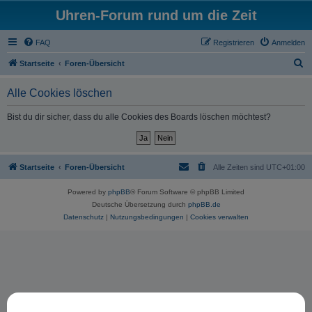
Uhren-Forum rund um die Zeit
FAQ
Registrieren
Anmelden
S
Startseite
Foren-Übersicht
u
Alle Cookies löschen
c
h
Bist du dir sicher, dass du alle Cookies des Boards löschen möchtest?
e
Startseite
Foren-Übersicht
Alle Zeiten sind
UTC+01:00
Powered by
phpBB
® Forum Software © phpBB Limited
Deutsche Übersetzung durch
phpBB.de
Datenschutz
|
Nutzungsbedingungen
|
Cookies verwalten