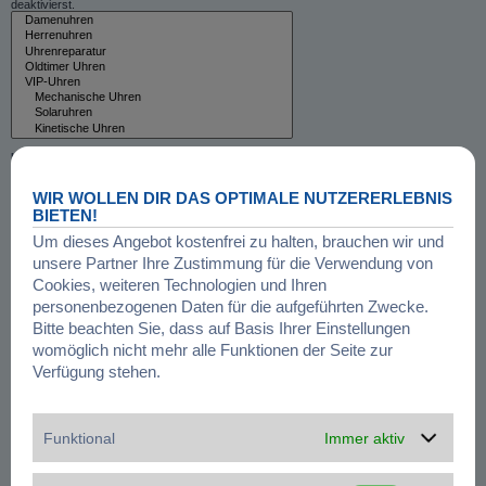
deaktivierst.
Unterforen durchsuchen:
Ja
Nein
WIR WOLLEN DIR DAS OPTIMALE NUTZERERLEBNIS
Innerhalb suchen:
Betreff und Text der Beiträge
BIETEN!
Nur im Text der Beiträge
Um dieses Angebot kostenfrei zu halten, brauchen wir und
Nur im Betreff der Themen
unsere Partner Ihre Zustimmung für die Verwendung von
Nur im ersten Beitrag der Themen
Cookies, weiteren Technologien und Ihren
personenbezogenen Daten für die aufgeführten Zwecke.
Ergebnisse anzeigen als:
Bitte beachten Sie, dass auf Basis Ihrer Einstellungen
Beiträge
Themen
womöglich nicht mehr alle Funktionen der Seite zur
Ergebnisse sortieren nach:
Aufsteigend
Absteigend
Verfügung stehen.
Suchzeitraum begrenzen:
Funktional
Immer aktiv
Die ersten:
Stelle 0 als Wert ein, damit der komplette Beitrag angezeigt wird.
Zeichen der Beiträge anzeigen