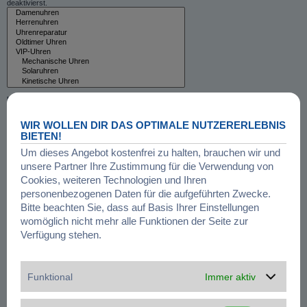
deaktivierst.
Unterforen durchsuchen:
Ja
Nein
WIR WOLLEN DIR DAS OPTIMALE NUTZERERLEBNIS
Innerhalb suchen:
Betreff und Text der Beiträge
BIETEN!
Nur im Text der Beiträge
Um dieses Angebot kostenfrei zu halten, brauchen wir und
Nur im Betreff der Themen
unsere Partner Ihre Zustimmung für die Verwendung von
Nur im ersten Beitrag der Themen
Cookies, weiteren Technologien und Ihren
personenbezogenen Daten für die aufgeführten Zwecke.
Ergebnisse anzeigen als:
Bitte beachten Sie, dass auf Basis Ihrer Einstellungen
Beiträge
Themen
womöglich nicht mehr alle Funktionen der Seite zur
Ergebnisse sortieren nach:
Aufsteigend
Absteigend
Verfügung stehen.
Suchzeitraum begrenzen:
Funktional
Immer aktiv
Die ersten:
Stelle 0 als Wert ein, damit der komplette Beitrag angezeigt wird.
Zeichen der Beiträge anzeigen