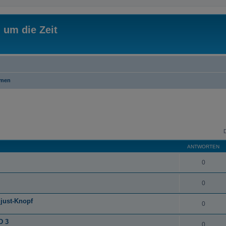
 um die Zeit
emen
ANTWORTEN
0
0
just-Knopf
0
D 3
0