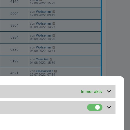
6169
17.09.2022, 15:23
von
Wolfsemmi
5604
12.09.2022, 09:19
von
Wolfsemmi
9964
06.09.2022, 14:27
von
Wolfsemmi
5984
06.09.2022, 14:26
von
Wolfsemmi
6226
06.09.2022, 13:41
von
YearOne
5199
04.08.2022, 15:59
von
ellastars017
4621
19.07.2022, 07:54
von
Speeeche
8134
21.05.2022, 09:15
Immer aktiv
von
Arne
4745
08.04.2022, 12:57
von
Ozzy89KB
5130
28.02.2022, 21:27
von
sgssn
7895
25.02.2022, 11:47