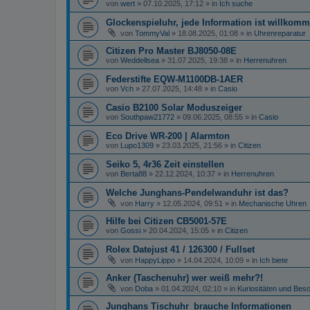
von
wert
»
07.10.2025, 17:12
» in
Ich suche
Glockenspieluhr, jede Information ist willkomm
von
TommyVal
»
18.08.2025, 01:08
» in
Uhrenreparatur
Citizen Pro Master BJ8050-08E
von
Weddellsea
»
31.07.2025, 19:38
» in
Herrenuhren
Federstifte EQW-M1100DB-1AER
von
Vch
»
27.07.2025, 14:48
» in
Casio
Casio B2100 Solar Moduszeiger
von
Southpaw21772
»
09.06.2025, 08:55
» in
Casio
Eco Drive WR-200 | Alarmton
von
Lupo1309
»
23.03.2025, 21:56
» in
Citizen
Seiko 5, 4r36 Zeit einstellen
von
Berta88
»
22.12.2024, 10:37
» in
Herrenuhren
Welche Junghans-Pendelwanduhr ist das?
von
Harry
»
12.05.2024, 09:51
» in
Mechanische Uhren
Hilfe bei Citizen CB5001-57E
von
Gossi
»
20.04.2024, 15:05
» in
Citizen
Rolex Datejust 41 / 126300 / Fullset
von
HappyLippo
»
14.04.2024, 10:09
» in
Ich biete
Anker (Taschenuhr) wer weiß mehr?!
von
Doba
»
01.04.2024, 02:10
» in
Kuriositäten und Bes
Junghans Tischuhr_brauche Informationen