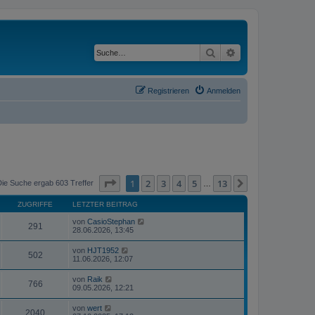
Suche
Erweiterte Suche
Registrieren
Anmelden
Seite
1
von
13
1
2
3
4
5
13
Nächste
Die Suche ergab 603 Treffer
…
ZUGRIFFE
LETZTER BEITRAG
von
CasioStephan
291
28.06.2026, 13:45
von
HJT1952
502
11.06.2026, 12:07
von
Raik
766
09.05.2026, 12:21
von
wert
2040