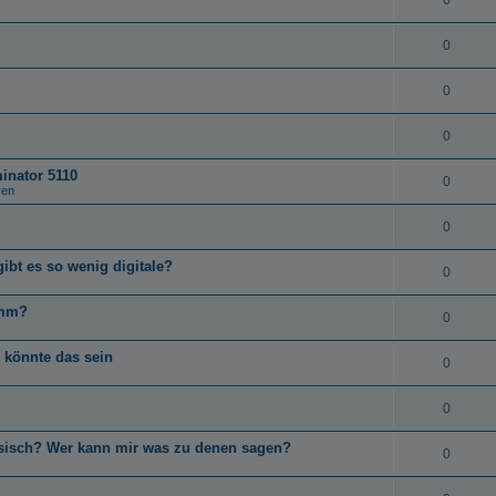
0
0
0
0
minator 5110
0
ren
0
t es so wenig digitale?
0
0mm?
0
 könnte das sein
0
0
ssisch? Wer kann mir was zu denen sagen?
0