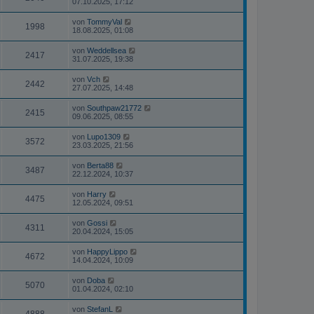
07.10.2025, 17:12
von
TommyVal
1998
18.08.2025, 01:08
von
Weddellsea
2417
31.07.2025, 19:38
von
Vch
2442
27.07.2025, 14:48
von
Southpaw21772
2415
09.06.2025, 08:55
von
Lupo1309
3572
23.03.2025, 21:56
von
Berta88
3487
22.12.2024, 10:37
von
Harry
4475
12.05.2024, 09:51
von
Gossi
4311
20.04.2024, 15:05
von
HappyLippo
4672
14.04.2024, 10:09
von
Doba
5070
01.04.2024, 02:10
von
StefanL