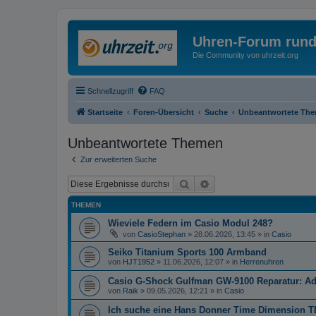
Uhren-Forum rund
Die Community von uhrzeit.org
Schnellzugriff
FAQ
Startseite
Foren-Übersicht
Suche
Unbeantwortete Th
Unbeantwortete Themen
Zur erweiterten Suche
Suche
Erweiterte Suche
THEMEN
Wieviele Federn im Casio Modul 248?
von
CasioStephan
»
28.06.2026, 13:45
» in
Casio
Seiko Titanium Sports 100 Armband
von
HJT1952
»
11.06.2026, 12:07
» in
Herrenuhren
Casio G-Shock Gulfman GW-9100 Reparatur: Ad
von
Raik
»
09.05.2026, 12:21
» in
Casio
Ich suche eine Hans Donner Time Dimension T