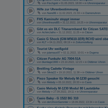
von
Fischgott
»
01.05.2023, 18:00
» in
Uhrenreparatur
Hilfe zur Uhrenbestimmung
von
Nane86
»
11.02.2023, 21:33
» in
Damenuhren
FHS Kaminuhr stoppt immer
von
Uhrenfreund85
»
31.12.2022, 18:25
» in
Uhrenreparatur
Gibt es ein DLC Titanarmband für Citizen S
von
AchimJatho
»
31.12.2022, 11:25
» in
Citizen
Casio G Shock (GW-M5610-1ER) RCVD wird oben
von
KLT
»
04.11.2022, 08:19
» in
Zeitumstellung
Tourist Uhr weißgold
von
julamaus87
»
02.11.2022, 10:01
» in
Dugena
Citizen Funkuhr AG 7004-51A
von
blumlage1900
»
23.10.2022, 12:23
» in
Oldtimer Uhren
Breitling Cadette Vintage
von
Silvia22
»
19.10.2022, 11:38
» in
Oldtimer Uhren
Piezo Speaker für Melody M-1230 gesucht
von
Melody
»
05.10.2022, 20:33
» in
Casio
Casio Melody M-1230 Modul 80 Lautstärke
von
Melody
»
27.09.2022, 19:11
» in
Uhrenreparatur
Casio Baby - G 1522 BG 310
von
derUhrenSammler
»
18.09.2022, 13:34
» in
Casio