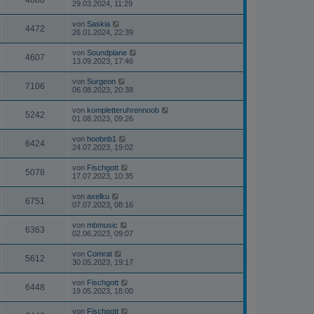
4888
29.03.2024, 11:29
von
Saskia
4472
26.01.2024, 22:39
von
Soundplane
4607
13.09.2023, 17:46
von
Surgeon
7106
06.08.2023, 20:38
von
kompletteruhrennoob
5242
01.08.2023, 09:26
von
hoobnb1
6424
24.07.2023, 19:02
von
Fischgott
5078
17.07.2023, 10:35
von
axelku
6751
07.07.2023, 08:16
von
mbmusic
6363
02.06.2023, 09:07
von
Comrat
5612
30.05.2023, 19:17
von
Fischgott
6448
19.05.2023, 18:00
von
Fischgott