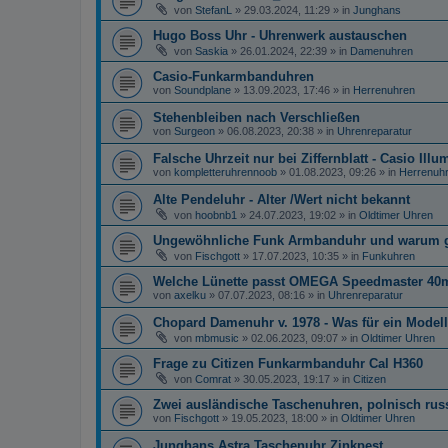
von
StefanL
»
29.03.2024, 11:29
» in
Junghans
Hugo Boss Uhr - Uhrenwerk austauschen
von
Saskia
»
26.01.2024, 22:39
» in
Damenuhren
Casio-Funkarmbanduhren
von
Soundplane
»
13.09.2023, 17:46
» in
Herrenuhren
Stehenbleiben nach Verschließen
von
Surgeon
»
06.08.2023, 20:38
» in
Uhrenreparatur
Falsche Uhrzeit nur bei Ziffernblatt - Casio Illu
von
kompletteruhrennoob
»
01.08.2023, 09:26
» in
Herrenuh
Alte Pendeluhr - Alter /Wert nicht bekannt
von
hoobnb1
»
24.07.2023, 19:02
» in
Oldtimer Uhren
Ungewöhnliche Funk Armbanduhr und warum gib
von
Fischgott
»
17.07.2023, 10:35
» in
Funkuhren
Welche Lünette passt OMEGA Speedmaster 4
von
axelku
»
07.07.2023, 08:16
» in
Uhrenreparatur
Chopard Damenuhr v. 1978 - Was für ein Modell
von
mbmusic
»
02.06.2023, 09:07
» in
Oldtimer Uhren
Frage zu Citizen Funkarmbanduhr Cal H360
von
Comrat
»
30.05.2023, 19:17
» in
Citizen
Zwei ausländische Taschenuhren, polnisch ru
von
Fischgott
»
19.05.2023, 18:00
» in
Oldtimer Uhren
Junghans Astra Taschenuhr Zinkpest