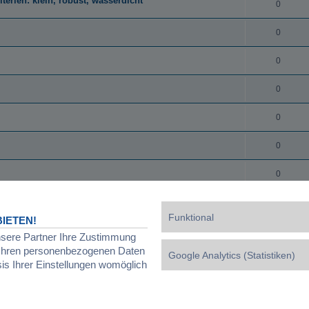
erien: klein, robust, wasserdicht
0
0
0
0
0
0
0
0
onderheiten
Funktional
IETEN!
0
nsere Partner Ihre Zustimmung
d Ihren personenbezogenen Daten
Google Analytics (Statistiken)
0
sis Ihrer Einstellungen womöglich
0