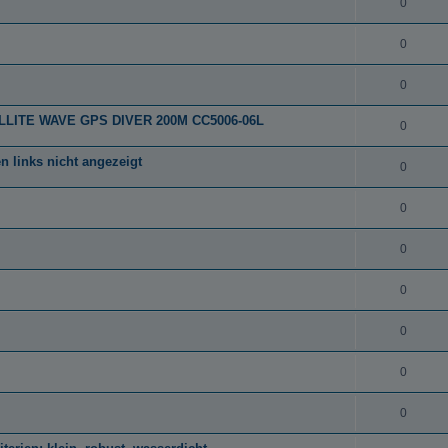
0
0
0
ATELLITE WAVE GPS DIVER 200M CC5006-06L
0
 links nicht angezeigt
0
0
0
0
0
0
0