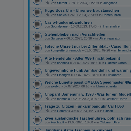
von
StefanL
»
29.03.2024, 11:29
» in
Junghans
Hugo Boss Uhr - Uhrenwerk austauschen
von
Saskia
»
26.01.2024, 22:39
» in
Damenuhren
Casio-Funkarmbanduhren
von
Soundplane
»
13.09.2023, 17:46
» in
Herrenuhren
Stehenbleiben nach Verschließen
von
Surgeon
»
06.08.2023, 20:38
» in
Uhrenreparatur
Falsche Uhrzeit nur bei Ziffernblatt - Casio Illu
von
kompletteruhrennoob
»
01.08.2023, 09:26
» in
Herrenuh
Alte Pendeluhr - Alter /Wert nicht bekannt
von
hoobnb1
»
24.07.2023, 19:02
» in
Oldtimer Uhren
Ungewöhnliche Funk Armbanduhr und warum gib
von
Fischgott
»
17.07.2023, 10:35
» in
Funkuhren
Welche Lünette passt OMEGA Speedmaster 4
von
axelku
»
07.07.2023, 08:16
» in
Uhrenreparatur
Chopard Damenuhr v. 1978 - Was für ein Modell
von
mbmusic
»
02.06.2023, 09:07
» in
Oldtimer Uhren
Frage zu Citizen Funkarmbanduhr Cal H360
von
Comrat
»
30.05.2023, 19:17
» in
Citizen
Zwei ausländische Taschenuhren, polnisch ru
von
Fischgott
»
19.05.2023, 18:00
» in
Oldtimer Uhren
Junghans Astra Taschenuhr Zinkpest