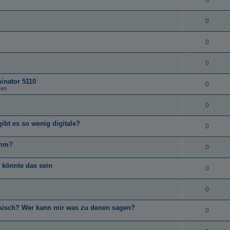
0
0
0
0
minator 5110
0
ren
0
t es so wenig digitale?
0
0mm?
0
 könnte das sein
0
0
ssisch? Wer kann mir was zu denen sagen?
0