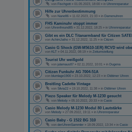
von
Fischgott
»
01.05.2023, 18:00
» in
Uhrenreparatur
Hilfe zur Uhrenbestimmung
von
Nane86
»
11.02.2023, 21:33
» in
Damenuhren
FHS Kaminuhr stoppt immer
von
Uhrenfreund85
»
31.12.2022, 18:25
» in
Uhrenreparatur
Gibt es ein DLC Titanarmband für Citizen S
von
AchimJatho
»
31.12.2022, 11:25
» in
Citizen
Casio G Shock (GW-M5610-1ER) RCVD wird oben
von
KLT
»
04.11.2022, 08:19
» in
Zeitumstellung
Tourist Uhr weißgold
von
julamaus87
»
02.11.2022, 10:01
» in
Dugena
Citizen Funkuhr AG 7004-51A
von
blumlage1900
»
23.10.2022, 12:23
» in
Oldtimer Uhren
Breitling Cadette Vintage
von
Silvia22
»
19.10.2022, 11:38
» in
Oldtimer Uhren
Piezo Speaker für Melody M-1230 gesucht
von
Melody
»
05.10.2022, 20:33
» in
Casio
Casio Melody M-1230 Modul 80 Lautstärke
von
Melody
»
27.09.2022, 19:11
» in
Uhrenreparatur
Casio Baby - G 1522 BG 310
von
derUhrenSammler
»
18.09.2022, 13:34
» in
Casio