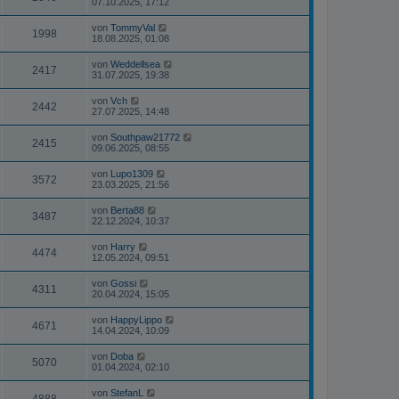
07.10.2025, 17:12
von
TommyVal
1998
18.08.2025, 01:08
von
Weddellsea
2417
31.07.2025, 19:38
von
Vch
2442
27.07.2025, 14:48
von
Southpaw21772
2415
09.06.2025, 08:55
von
Lupo1309
3572
23.03.2025, 21:56
von
Berta88
3487
22.12.2024, 10:37
von
Harry
4474
12.05.2024, 09:51
von
Gossi
4311
20.04.2024, 15:05
von
HappyLippo
4671
14.04.2024, 10:09
von
Doba
5070
01.04.2024, 02:10
von
StefanL