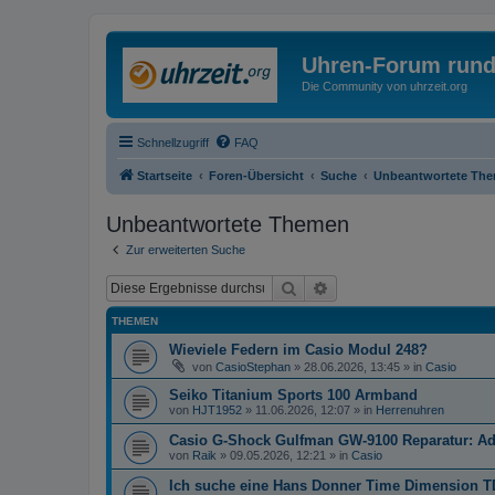
Uhren-Forum rund
Die Community von uhrzeit.org
Schnellzugriff
FAQ
Startseite
Foren-Übersicht
Suche
Unbeantwortete Th
Unbeantwortete Themen
Zur erweiterten Suche
Suche
Erweiterte Suche
THEMEN
Wieviele Federn im Casio Modul 248?
von
CasioStephan
»
28.06.2026, 13:45
» in
Casio
Seiko Titanium Sports 100 Armband
von
HJT1952
»
11.06.2026, 12:07
» in
Herrenuhren
Casio G-Shock Gulfman GW-9100 Reparatur: Ad
von
Raik
»
09.05.2026, 12:21
» in
Casio
Ich suche eine Hans Donner Time Dimension T