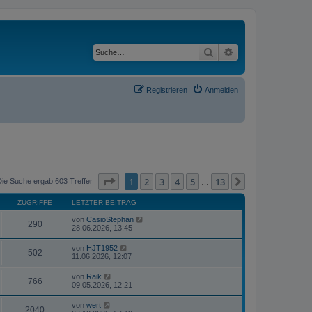
Suche
Erweiterte Suche
Registrieren
Anmelden
Seite
1
von
13
1
2
3
4
5
13
Nächste
Die Suche ergab 603 Treffer
…
ZUGRIFFE
LETZTER BEITRAG
von
CasioStephan
290
28.06.2026, 13:45
von
HJT1952
502
11.06.2026, 12:07
von
Raik
766
09.05.2026, 12:21
von
wert
2040