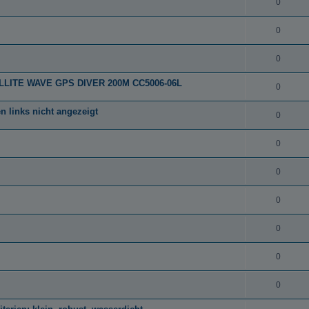
0
0
0
ATELLITE WAVE GPS DIVER 200M CC5006-06L
0
 links nicht angezeigt
0
0
0
0
0
0
0