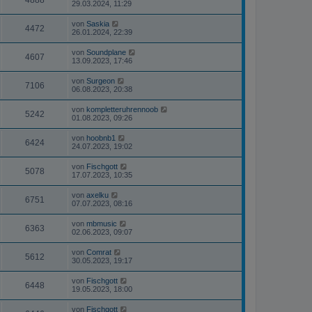
4888
29.03.2024, 11:29
von
Saskia
4472
26.01.2024, 22:39
von
Soundplane
4607
13.09.2023, 17:46
von
Surgeon
7106
06.08.2023, 20:38
von
kompletteruhrennoob
5242
01.08.2023, 09:26
von
hoobnb1
6424
24.07.2023, 19:02
von
Fischgott
5078
17.07.2023, 10:35
von
axelku
6751
07.07.2023, 08:16
von
mbmusic
6363
02.06.2023, 09:07
von
Comrat
5612
30.05.2023, 19:17
von
Fischgott
6448
19.05.2023, 18:00
von
Fischgott