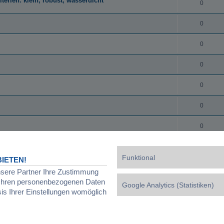
erien: klein, robust, wasserdicht
0
0
0
0
0
0
0
0
onderheiten
Funktional
IETEN!
0
nsere Partner Ihre Zustimmung
d Ihren personenbezogenen Daten
Google Analytics (Statistiken)
0
sis Ihrer Einstellungen womöglich
0