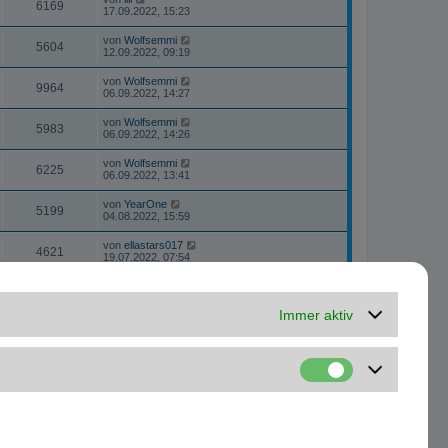
6169
17.09.2022, 15:23
von
Wolfsemmi
5604
12.09.2022, 09:19
von
Wolfsemmi
9964
06.09.2022, 14:27
von
Wolfsemmi
5983
06.09.2022, 14:26
von
Wolfsemmi
6225
06.09.2022, 13:41
von
YearOne
5199
04.08.2022, 15:59
von
ellastars017
4621
19.07.2022, 07:54
von
Speeeche
8134
21.05.2022, 09:15
Immer aktiv
von
Arne
4745
08.04.2022, 12:57
von
Ozzy89KB
5130
28.02.2022, 21:27
von
sgssn
7895
25.02.2022, 11:47