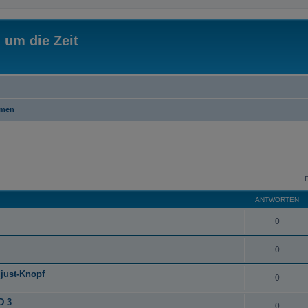
 um die Zeit
emen
ANTWORTEN
0
0
just-Knopf
0
D 3
0