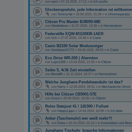
von
wert
»
07.10.2025, 17:12
» in
Ich suche
Glockenspieluhr, jede Information ist willkomm
von
TommyVal
»
18.08.2025, 01:08
» in
Uhrenreparatur
Citizen Pro Master BJ8050-08E
von
Weddellsea
»
31.07.2025, 19:38
» in
Herrenuhren
Federstifte EQW-M1100DB-1AER
von
Vch
»
27.07.2025, 14:48
» in
Casio
Casio B2100 Solar Moduszeiger
von
Southpaw21772
»
09.06.2025, 08:55
» in
Casio
Eco Drive WR-200 | Alarmton
von
Lupo1309
»
23.03.2025, 21:56
» in
Citizen
Seiko 5, 4r36 Zeit einstellen
von
Berta88
»
22.12.2024, 10:37
» in
Herrenuhren
Welche Junghans-Pendelwanduhr ist das?
von
Harry
»
12.05.2024, 09:51
» in
Mechanische Uhren
Hilfe bei Citizen CB5001-57E
von
Gossi
»
20.04.2024, 15:05
» in
Citizen
Rolex Datejust 41 / 126300 / Fullset
von
HappyLippo
»
14.04.2024, 10:09
» in
Ich biete
Anker (Taschenuhr) wer weiß mehr?!
von
Doba
»
01.04.2024, 02:10
» in
Kuriositäten und Bes
Junghans Tischuhr_brauche Informationen