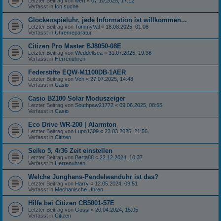
Letzter Beitrag von
wert
«
07.10.2025, 17:12
Verfasst in
Ich suche
Glockenspieluhr, jede Information ist willkommen...
Letzter Beitrag von
TommyVal
«
18.08.2025, 01:08
Verfasst in
Uhrenreparatur
Citizen Pro Master BJ8050-08E
Letzter Beitrag von
Weddellsea
«
31.07.2025, 19:38
Verfasst in
Herrenuhren
Federstifte EQW-M1100DB-1AER
Letzter Beitrag von
Vch
«
27.07.2025, 14:48
Verfasst in
Casio
Casio B2100 Solar Moduszeiger
Letzter Beitrag von
Southpaw21772
«
09.06.2025, 08:55
Verfasst in
Casio
Eco Drive WR-200 | Alarmton
Letzter Beitrag von
Lupo1309
«
23.03.2025, 21:56
Verfasst in
Citizen
Seiko 5, 4r36 Zeit einstellen
Letzter Beitrag von
Berta88
«
22.12.2024, 10:37
Verfasst in
Herrenuhren
Welche Junghans-Pendelwanduhr ist das?
Letzter Beitrag von
Harry
«
12.05.2024, 09:51
Verfasst in
Mechanische Uhren
Hilfe bei Citizen CB5001-57E
Letzter Beitrag von
Gossi
«
20.04.2024, 15:05
Verfasst in
Citizen