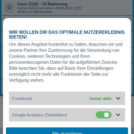
Casio 21QS - 10 Bedienung
Letzter Beitrag von
Arne
«
08.04.2022, 12:57
Verfasst in
Herrenuhren
Casio G-Shock GBA-900
Letzter Beitrag von
Ozzy89KB
«
28.02.2022, 21:27
Verfasst in
Herrenuhren
WIR WOLLEN DIR DAS OPTIMALE NUTZERERLEBNIS
Pulsar Kinetic Problem mit Kondensator?
BIETEN!
Letzter Beitrag von
sgssn
«
25.02.2022, 11:47
Verfasst in
Kinetische Uhren
Um dieses Angebot kostenfrei zu halten, brauchen wir und
unsere Partner Ihre Zustimmung für die Verwendung von
welche uhr zusammen mit sub kaufen beim konzi
Cookies, weiteren Technologien und Ihren
Letzter Beitrag von
Uhrenfreak3000
«
14.12.2021, 16:54
Verfasst in
Herrenuhren
personenbezogenen Daten für die aufgeführten Zwecke.
Transall C-160 Fliegeruhr Black Limited Edition FlyOut Neu
Bitte beachten Sie, dass auf Basis Ihrer Einstellungen
Letzter Beitrag von
bimotabaer
«
11.12.2021, 10:24
womöglich nicht mehr alle Funktionen der Seite zur
Verfasst in
Ich biete
Verfügung stehen.
Junghans Modell: Meister Mega
Letzter Beitrag von
Sasa1982
«
03.12.2021, 17:21
Verfasst in
Herrenuhren
Funktional
Immer aktiv
Seite
1
von
13
1
2
3
4
5
13
Nächst
Die Suche ergab 603 Treffer
…
Google Analytics (Statistiken)
Gehe zu
Startseite
Foren-Übersicht
Alle Zeiten sind
UTC+01:00