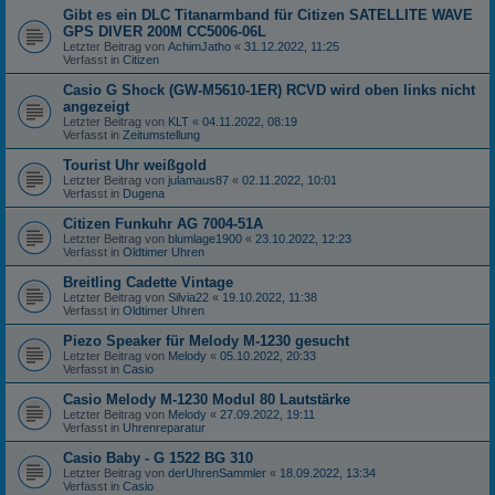
Gibt es ein DLC Titanarmband für Citizen SATELLITE WAVE
GPS DIVER 200M CC5006-06L
Letzter Beitrag von
AchimJatho
«
31.12.2022, 11:25
Verfasst in
Citizen
Casio G Shock (GW-M5610-1ER) RCVD wird oben links nicht
angezeigt
Letzter Beitrag von
KLT
«
04.11.2022, 08:19
Verfasst in
Zeitumstellung
Tourist Uhr weißgold
Letzter Beitrag von
julamaus87
«
02.11.2022, 10:01
Verfasst in
Dugena
Citizen Funkuhr AG 7004-51A
Letzter Beitrag von
blumlage1900
«
23.10.2022, 12:23
Verfasst in
Oldtimer Uhren
Breitling Cadette Vintage
Letzter Beitrag von
Silvia22
«
19.10.2022, 11:38
Verfasst in
Oldtimer Uhren
Piezo Speaker für Melody M-1230 gesucht
Letzter Beitrag von
Melody
«
05.10.2022, 20:33
Verfasst in
Casio
Casio Melody M-1230 Modul 80 Lautstärke
Letzter Beitrag von
Melody
«
27.09.2022, 19:11
Verfasst in
Uhrenreparatur
Casio Baby - G 1522 BG 310
Letzter Beitrag von
derUhrenSammler
«
18.09.2022, 13:34
Verfasst in
Casio