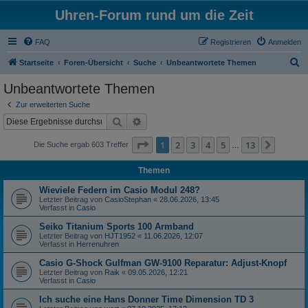
Uhren-Forum rund um die Zeit
FAQ
Registrieren
Anmelden
S
Startseite
Foren-Übersicht
Suche
Unbeantwortete Themen
u
Unbeantwortete Themen
c
Zur erweiterten Suche
h
Suche
Erweiterte Suche
e
Seite
1
von
13
1
2
3
4
5
13
Nächst
Die Suche ergab 603 Treffer
…
Themen
Wieviele Federn im Casio Modul 248?
Letzter Beitrag von
CasioStephan
«
28.06.2026, 13:45
Verfasst in
Casio
Seiko Titanium Sports 100 Armband
Letzter Beitrag von
HJT1952
«
11.06.2026, 12:07
Verfasst in
Herrenuhren
Casio G-Shock Gulfman GW-9100 Reparatur: Adjust-Knopf
Letzter Beitrag von
Raik
«
09.05.2026, 12:21
Verfasst in
Casio
Ich suche eine Hans Donner Time Dimension TD 3