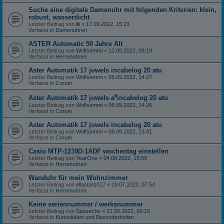
Suche eine digitale Damenuhr mit folgenden Kriterien: klein,
robust, wasserdicht
Letzter Beitrag von
lili
«
17.09.2022, 15:23
Verfasst in
Damenuhren
ASTER Automatic 50 Jahre Alt
Letzter Beitrag von
Wolfsemmi
«
12.09.2022, 09:19
Verfasst in
Herrenuhren
Aster Automatik 17 juwels incabelog 20 atu
Letzter Beitrag von
Wolfsemmi
«
06.09.2022, 14:27
Verfasst in
Corum
Aster Automatik 17 juwels a⁰incabelog 20 atu
Letzter Beitrag von
Wolfsemmi
«
06.09.2022, 14:26
Verfasst in
Corum
Aster Automatik 17 juwels incabelog 20 atu
Letzter Beitrag von
Wolfsemmi
«
06.09.2022, 13:41
Verfasst in
Corum
Casio MTP-1239D-1ADF wochentag einstellen
Letzter Beitrag von
YearOne
«
04.08.2022, 15:59
Verfasst in
Herrenuhren
Wanduhr für mein Wohnzimmer
Letzter Beitrag von
ellastars017
«
19.07.2022, 07:54
Verfasst in
Herrenuhren
Keine seriennummer / werksnummer
Letzter Beitrag von
Speeeche
«
21.05.2022, 09:15
Verfasst in
Kuriositäten und Besonderheiten