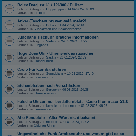
Rolex Datejust 41 / 126300 / Fullset
Letzter Beitrag von
HappyLippo
«
14.04.2024, 10:09
Verfasst in
Ich biete
Anker (Taschenuhr) wer weiß mehr?!
Letzter Beitrag von
Doba
«
01.04.2024, 02:10
Verfasst in
Kuriositäten und Besonderheiten
Junghans Tischuhr_brauche Informationen
Letzter Beitrag von
StefanL
«
29.03.2024, 11:29
Verfasst in
Junghans
Hugo Boss Uhr - Uhrenwerk austauschen
Letzter Beitrag von
Saskia
«
26.01.2024, 22:39
Verfasst in
Damenuhren
Casio-Funkarmbanduhren
Letzter Beitrag von
Soundplane
«
13.09.2023, 17:46
Verfasst in
Herrenuhren
Stehenbleiben nach Verschließen
Letzter Beitrag von
Surgeon
«
06.08.2023, 20:38
Verfasst in
Uhrenreparatur
Falsche Uhrzeit nur bei Ziffernblatt - Casio Illuminator 5110
Letzter Beitrag von
kompletteruhrennoob
«
01.08.2023, 09:26
Verfasst in
Herrenuhren
Alte Pendeluhr - Alter /Wert nicht bekannt
Letzter Beitrag von
hoobnb1
«
24.07.2023, 19:02
Verfasst in
Oldtimer Uhren
Ungewöhnliche Funk Armbanduhr und warum gibt es so