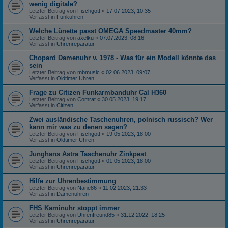
wenig digitale?
Letzter Beitrag von
Fischgott
«
17.07.2023, 10:35
Verfasst in
Funkuhren
Welche Lünette passt OMEGA Speedmaster 40mm?
Letzter Beitrag von
axelku
«
07.07.2023, 08:16
Verfasst in
Uhrenreparatur
Chopard Damenuhr v. 1978 - Was für ein Modell könnte das
sein
Letzter Beitrag von
mbmusic
«
02.06.2023, 09:07
Verfasst in
Oldtimer Uhren
Frage zu Citizen Funkarmbanduhr Cal H360
Letzter Beitrag von
Comrat
«
30.05.2023, 19:17
Verfasst in
Citizen
Zwei ausländische Taschenuhren, polnisch russisch? Wer
kann mir was zu denen sagen?
Letzter Beitrag von
Fischgott
«
19.05.2023, 18:00
Verfasst in
Oldtimer Uhren
Junghans Astra Taschenuhr Zinkpest
Letzter Beitrag von
Fischgott
«
01.05.2023, 18:00
Verfasst in
Uhrenreparatur
Hilfe zur Uhrenbestimmung
Letzter Beitrag von
Nane86
«
11.02.2023, 21:33
Verfasst in
Damenuhren
FHS Kaminuhr stoppt immer
Letzter Beitrag von
Uhrenfreund85
«
31.12.2022, 18:25
Verfasst in
Uhrenreparatur