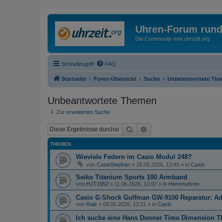
Uhren-Forum rund
Die Community von uhrzeit.org
Schnellzugriff
FAQ
Startseite
Foren-Übersicht
Suche
Unbeantwortete Th
Unbeantwortete Themen
Zur erweiterten Suche
Suche
Erweiterte Suche
THEMEN
Wieviele Federn im Casio Modul 248?
von
CasioStephan
»
28.06.2026, 13:45
» in
Casio
Seiko Titanium Sports 100 Armband
von
HJT1952
»
11.06.2026, 12:07
» in
Herrenuhren
Casio G-Shock Gulfman GW-9100 Reparatur: Ad
von
Raik
»
09.05.2026, 12:21
» in
Casio
Ich suche eine Hans Donner Time Dimension T