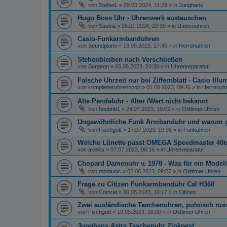
von
StefanL
»
29.03.2024, 11:29
» in
Junghans
Hugo Boss Uhr - Uhrenwerk austauschen
von
Saskia
»
26.01.2024, 22:39
» in
Damenuhren
Casio-Funkarmbanduhren
von
Soundplane
»
13.09.2023, 17:46
» in
Herrenuhren
Stehenbleiben nach Verschließen
von
Surgeon
»
06.08.2023, 20:38
» in
Uhrenreparatur
Falsche Uhrzeit nur bei Ziffernblatt - Casio Illu
von
kompletteruhrennoob
»
01.08.2023, 09:26
» in
Herrenuh
Alte Pendeluhr - Alter /Wert nicht bekannt
von
hoobnb1
»
24.07.2023, 19:02
» in
Oldtimer Uhren
Ungewöhnliche Funk Armbanduhr und warum gib
von
Fischgott
»
17.07.2023, 10:35
» in
Funkuhren
Welche Lünette passt OMEGA Speedmaster 4
von
axelku
»
07.07.2023, 08:16
» in
Uhrenreparatur
Chopard Damenuhr v. 1978 - Was für ein Modell
von
mbmusic
»
02.06.2023, 09:07
» in
Oldtimer Uhren
Frage zu Citizen Funkarmbanduhr Cal H360
von
Comrat
»
30.05.2023, 19:17
» in
Citizen
Zwei ausländische Taschenuhren, polnisch ru
von
Fischgott
»
19.05.2023, 18:00
» in
Oldtimer Uhren
Junghans Astra Taschenuhr Zinkpest