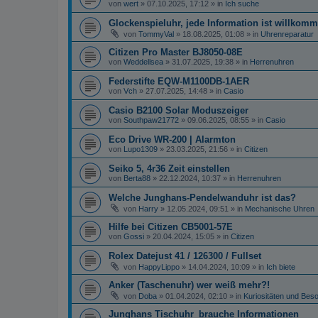
von
wert
»
07.10.2025, 17:12
» in
Ich suche
Glockenspieluhr, jede Information ist willkomm
von
TommyVal
»
18.08.2025, 01:08
» in
Uhrenreparatur
Citizen Pro Master BJ8050-08E
von
Weddellsea
»
31.07.2025, 19:38
» in
Herrenuhren
Federstifte EQW-M1100DB-1AER
von
Vch
»
27.07.2025, 14:48
» in
Casio
Casio B2100 Solar Moduszeiger
von
Southpaw21772
»
09.06.2025, 08:55
» in
Casio
Eco Drive WR-200 | Alarmton
von
Lupo1309
»
23.03.2025, 21:56
» in
Citizen
Seiko 5, 4r36 Zeit einstellen
von
Berta88
»
22.12.2024, 10:37
» in
Herrenuhren
Welche Junghans-Pendelwanduhr ist das?
von
Harry
»
12.05.2024, 09:51
» in
Mechanische Uhren
Hilfe bei Citizen CB5001-57E
von
Gossi
»
20.04.2024, 15:05
» in
Citizen
Rolex Datejust 41 / 126300 / Fullset
von
HappyLippo
»
14.04.2024, 10:09
» in
Ich biete
Anker (Taschenuhr) wer weiß mehr?!
von
Doba
»
01.04.2024, 02:10
» in
Kuriositäten und Bes
Junghans Tischuhr_brauche Informationen