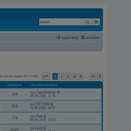
Suche
Erweiterte Suche
Registrieren
Anmelden
Seite
1
von
13
1
2
3
4
5
13
Nächste
Die Suche ergab 603 Treffer
…
ZUGRIFFE
LETZTER BEITRAG
von
CasioStephan
306
28.06.2026, 13:45
von
HJT1952
512
11.06.2026, 12:07
von
Raik
774
09.05.2026, 12:21
von
wert
2045