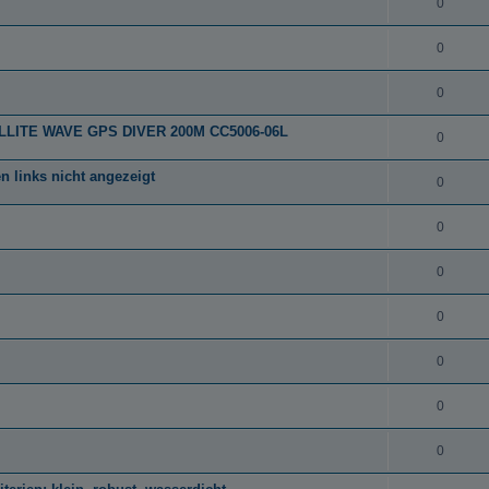
0
0
0
ATELLITE WAVE GPS DIVER 200M CC5006-06L
0
 links nicht angezeigt
0
0
0
0
0
0
0