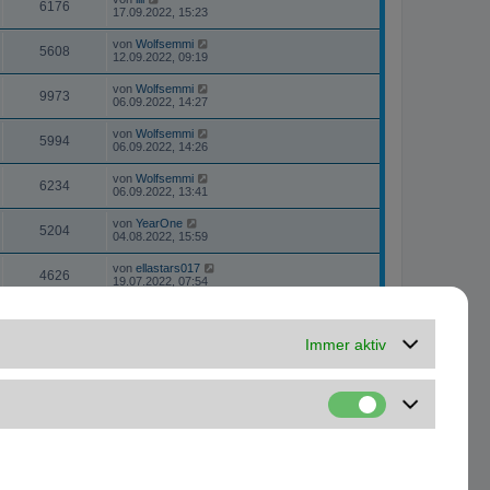
6176
17.09.2022, 15:23
von
Wolfsemmi
5608
12.09.2022, 09:19
von
Wolfsemmi
9973
06.09.2022, 14:27
von
Wolfsemmi
5994
06.09.2022, 14:26
von
Wolfsemmi
6234
06.09.2022, 13:41
von
YearOne
5204
04.08.2022, 15:59
von
ellastars017
4626
19.07.2022, 07:54
von
Speeeche
8141
21.05.2022, 09:15
Immer aktiv
von
Arne
4749
08.04.2022, 12:57
von
Ozzy89KB
5134
28.02.2022, 21:27
von
sgssn
7902
25.02.2022, 11:47