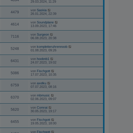
4894
29.03.2024, 11:29
von
Saskia
4479
26.01.2024, 22:39
von
Soundplane
4614
13.09.2023, 17:46
von
Surgeon
7116
06.08.2023, 20:38
von
kompletteruhrennoob
5248
01.08.2023, 09:26
von
hoobnb1
6431
24.07.2023, 19:02
von
Fischgott
5086
17.07.2023, 10:35
von
axelku
6759
07.07.2023, 08:16
von
mbmusic
6370
02.06.2023, 09:07
von
Comrat
5620
30.05.2023, 19:17
von
Fischgott
6455
19.05.2023, 18:00
von
Fischgott