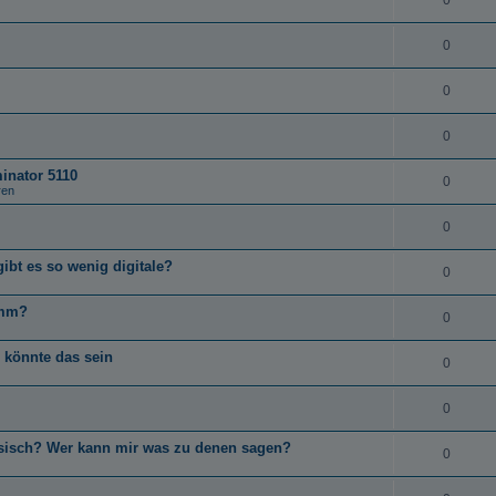
0
0
0
0
minator 5110
0
ren
0
t es so wenig digitale?
0
0mm?
0
 könnte das sein
0
0
ssisch? Wer kann mir was zu denen sagen?
0