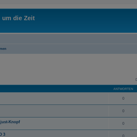
 um die Zeit
emen
ANTWORTEN
0
0
just-Knopf
0
D 3
0