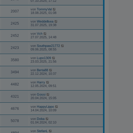
07.10.2025, 17:12
von
TommyVal
2007
18.08.2025, 01:08
von
Weddellsea
2425
31.07.2025, 19:38
von
Vch
2452
27.07.2025, 14:48
von
Southpaw21772
2423
09.06.2025, 08:55
von
Lupo1309
3580
23.03.2025, 21:56
von
Berta88
3494
22.12.2024, 10:37
von
Harry
4482
12.05.2024, 09:51
von
Gossi
4321
20.04.2024, 15:05
von
HappyLippo
4676
14.04.2024, 10:09
von
Doba
5078
01.04.2024, 02:10
von
StefanL