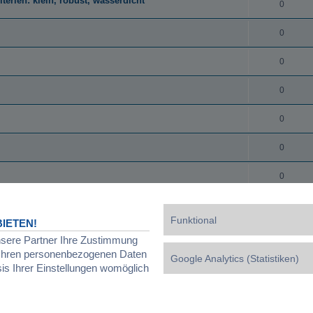
erien: klein, robust, wasserdicht
0
0
0
0
0
0
0
0
onderheiten
Funktional
IETEN!
0
nsere Partner Ihre Zustimmung
d Ihren personenbezogenen Daten
Google Analytics (Statistiken)
0
sis Ihrer Einstellungen womöglich
0