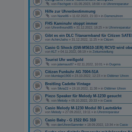
von
Fischgott
»
01.05.2023, 18:00
» in
Uhrenreparatur
Hilfe zur Uhrenbestimmung
von
Nane86
»
11.02.2023, 21:33
» in
Damenuhren
FHS Kaminuhr stoppt immer
von
Uhrenfreund85
»
31.12.2022, 18:25
» in
Uhrenreparatur
Gibt es ein DLC Titanarmband für Citizen S
von
AchimJatho
»
31.12.2022, 11:25
» in
Citizen
Casio G Shock (GW-M5610-1ER) RCVD wird oben
von
KLT
»
04.11.2022, 08:19
» in
Zeitumstellung
Tourist Uhr weißgold
von
julamaus87
»
02.11.2022, 10:01
» in
Dugena
Citizen Funkuhr AG 7004-51A
von
blumlage1900
»
23.10.2022, 12:23
» in
Oldtimer Uhren
Breitling Cadette Vintage
von
Silvia22
»
19.10.2022, 11:38
» in
Oldtimer Uhren
Piezo Speaker für Melody M-1230 gesucht
von
Melody
»
05.10.2022, 20:33
» in
Casio
Casio Melody M-1230 Modul 80 Lautstärke
von
Melody
»
27.09.2022, 19:11
» in
Uhrenreparatur
Casio Baby - G 1522 BG 310
von
derUhrenSammler
»
18.09.2022, 13:34
» in
Casio