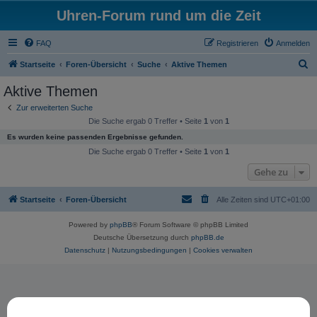
Uhren-Forum rund um die Zeit
FAQ
Registrieren
Anmelden
S
Startseite
Foren-Übersicht
Suche
Aktive Themen
u
Aktive Themen
c
Zur erweiterten Suche
h
Die Suche ergab 0 Treffer • Seite
1
von
1
e
Es wurden keine passenden Ergebnisse gefunden.
Die Suche ergab 0 Treffer • Seite
1
von
1
Gehe zu
Startseite
Foren-Übersicht
Alle Zeiten sind
UTC+01:00
Powered by
phpBB
® Forum Software © phpBB Limited
Deutsche Übersetzung durch
phpBB.de
Datenschutz
|
Nutzungsbedingungen
|
Cookies verwalten