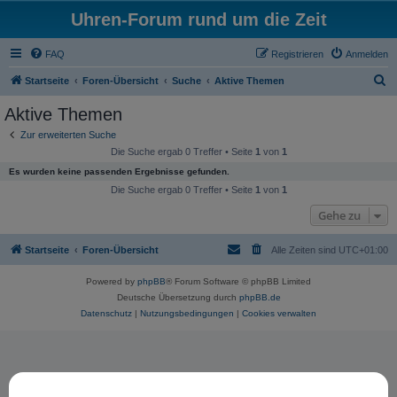
Uhren-Forum rund um die Zeit
FAQ
Registrieren
Anmelden
S
Startseite
Foren-Übersicht
Suche
Aktive Themen
u
Aktive Themen
c
Zur erweiterten Suche
h
Die Suche ergab 0 Treffer • Seite
1
von
1
e
Es wurden keine passenden Ergebnisse gefunden.
Die Suche ergab 0 Treffer • Seite
1
von
1
Gehe zu
Startseite
Foren-Übersicht
Alle Zeiten sind
UTC+01:00
Powered by
phpBB
® Forum Software © phpBB Limited
Deutsche Übersetzung durch
phpBB.de
Datenschutz
|
Nutzungsbedingungen
|
Cookies verwalten