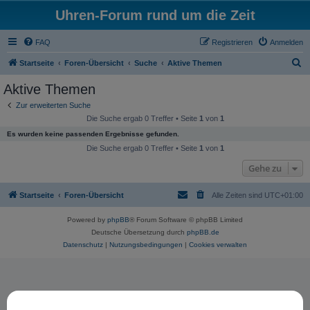
Uhren-Forum rund um die Zeit
FAQ
Registrieren
Anmelden
S
Startseite
Foren-Übersicht
Suche
Aktive Themen
u
Aktive Themen
c
Zur erweiterten Suche
h
Die Suche ergab 0 Treffer • Seite
1
von
1
e
Es wurden keine passenden Ergebnisse gefunden.
Die Suche ergab 0 Treffer • Seite
1
von
1
Gehe zu
Startseite
Foren-Übersicht
Alle Zeiten sind
UTC+01:00
Powered by
phpBB
® Forum Software © phpBB Limited
Deutsche Übersetzung durch
phpBB.de
Datenschutz
|
Nutzungsbedingungen
|
Cookies verwalten