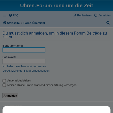
Uhren-Forum rund um die Zeit
FAQ
Registrieren
Anmelden
S
Startseite
Foren-Übersicht
u
Du musst dich anmelden, um in diesem Forum Beiträge zu
c
zitieren.
h
Benutzername:
e
Passwort:
Ich habe mein Passwort vergessen
Die Aktivierungs-E-Mail erneut senden
Angemeldet bleiben
Meinen Online-Status während dieser Sitzung verbergen
REGISTRIEREN
Du musst in diesem Forum registriert sein, um dich anmelden zu können. Die