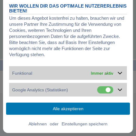
Registrierung ist in wenigen Augenblicken erledigt und ermöglicht dir, auf
WIR WOLLEN DIR DAS OPTIMALE NUTZERERLEBNIS
weitere Funktionen zuzugreifen. Die Board-Administration kann registrierten
BIETEN!
Benutzern auch zusätzliche Berechtigungen zuweisen. Beachte bitte unsere
Um dieses Angebot kostenfrei zu halten, brauchen wir und
Nutzungsbedingungen und die verwandten Regelungen, bevor du dich
unsere Partner Ihre Zustimmung für die Verwendung von
registrierst. Bitte beachte auch die jeweiligen Forenregeln, wenn du dich in
diesem Board bewegst.
Cookies, weiteren Technologien und Ihren
personenbezogenen Daten für die aufgeführten Zwecke.
Nutzungsbedingungen
|
Datenschutzerklärung
Bitte beachten Sie, dass auf Basis Ihrer Einstellungen
womöglich nicht mehr alle Funktionen der Seite zur
Registrieren
Verfügung stehen.
Startseite
Foren-Übersicht
Alle Zeiten sind
UTC+01:00
Funktional
Immer aktiv
Powered by
phpBB
® Forum Software © phpBB Limited
Deutsche Übersetzung durch
phpBB.de
Datenschutz
|
Nutzungsbedingungen
|
Cookies verwalten
Google Analytics (Statistiken)
oder