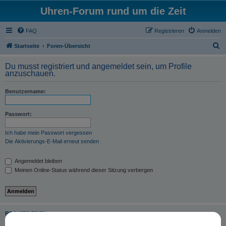
Uhren-Forum rund um die Zeit
FAQ
Registrieren
Anmelden
S
Startseite
Foren-Übersicht
u
Du musst registriert und angemeldet sein, um Profile
c
anzuschauen.
h
Benutzername:
e
Passwort:
Ich habe mein Passwort vergessen
Die Aktivierungs-E-Mail erneut senden
Angemeldet bleiben
Meinen Online-Status während dieser Sitzung verbergen
REGISTRIEREN
Du musst in diesem Forum registriert sein, um dich anmelden zu können. Die