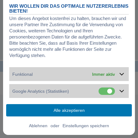
Registrierung ist in wenigen Augenblicken erledigt und ermöglicht dir, auf
WIR WOLLEN DIR DAS OPTIMALE NUTZERERLEBNIS
weitere Funktionen zuzugreifen. Die Board-Administration kann registrierten
BIETEN!
Benutzern auch zusätzliche Berechtigungen zuweisen. Beachte bitte unsere
Um dieses Angebot kostenfrei zu halten, brauchen wir und
Nutzungsbedingungen und die verwandten Regelungen, bevor du dich
unsere Partner Ihre Zustimmung für die Verwendung von
registrierst. Bitte beachte auch die jeweiligen Forenregeln, wenn du dich in
diesem Board bewegst.
Cookies, weiteren Technologien und Ihren
personenbezogenen Daten für die aufgeführten Zwecke.
Nutzungsbedingungen
|
Datenschutzerklärung
Bitte beachten Sie, dass auf Basis Ihrer Einstellungen
womöglich nicht mehr alle Funktionen der Seite zur
Registrieren
Verfügung stehen.
Startseite
Foren-Übersicht
Alle Zeiten sind
UTC+01:00
Funktional
Immer aktiv
Powered by
phpBB
® Forum Software © phpBB Limited
Deutsche Übersetzung durch
phpBB.de
Datenschutz
|
Nutzungsbedingungen
|
Cookies verwalten
Google Analytics (Statistiken)
oder