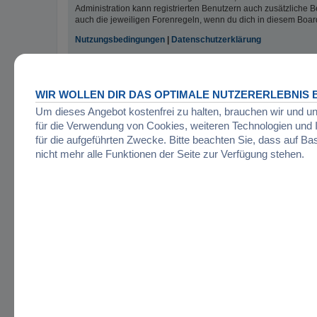
Administration kann registrierten Benutzern auch zusätzliche
auch die jeweiligen Forenregeln, wenn du dich in diesem Boar
Nutzungsbedingungen
|
Datenschutzerklärung
Registrieren
WIR WOLLEN DIR DAS OPTIMALE NUTZERERLEBNIS B
Startseite
Foren-Übersicht
Um dieses Angebot kostenfrei zu halten, brauchen wir und u
für die Verwendung von Cookies, weiteren Technologien un
für die aufgeführten Zwecke. Bitte beachten Sie, dass auf Ba
nicht mehr alle Funktionen der Seite zur Verfügung stehen.