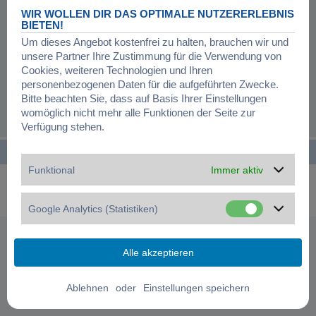
Registrierung ist in wenigen Augenblicken erledigt und ermöglicht dir, auf
WIR WOLLEN DIR DAS OPTIMALE NUTZERERLEBNIS
weitere Funktionen zuzugreifen. Die Board-Administration kann registrierten
BIETEN!
Benutzern auch zusätzliche Berechtigungen zuweisen. Beachte bitte unsere
Um dieses Angebot kostenfrei zu halten, brauchen wir und
Nutzungsbedingungen und die verwandten Regelungen, bevor du dich
unsere Partner Ihre Zustimmung für die Verwendung von
registrierst. Bitte beachte auch die jeweiligen Forenregeln, wenn du dich in
diesem Board bewegst.
Cookies, weiteren Technologien und Ihren
personenbezogenen Daten für die aufgeführten Zwecke.
Nutzungsbedingungen
|
Datenschutzerklärung
Bitte beachten Sie, dass auf Basis Ihrer Einstellungen
womöglich nicht mehr alle Funktionen der Seite zur
Registrieren
Verfügung stehen.
Startseite
Foren-Übersicht
Alle Zeiten sind
UTC+01:00
Funktional
Immer aktiv
Powered by
phpBB
® Forum Software © phpBB Limited
Deutsche Übersetzung durch
phpBB.de
Datenschutz
|
Nutzungsbedingungen
|
Cookies verwalten
Google Analytics (Statistiken)
oder