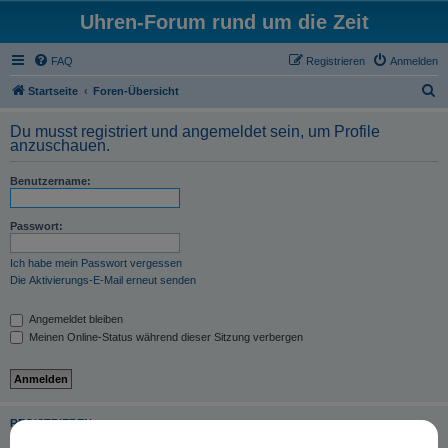
Uhren-Forum rund um die Zeit
FAQ
Registrieren
Anmelden
S
Startseite
Foren-Übersicht
u
Du musst registriert und angemeldet sein, um Profile
c
anzuschauen.
h
Benutzername:
e
Passwort:
Ich habe mein Passwort vergessen
Die Aktivierungs-E-Mail erneut senden
Angemeldet bleiben
Meinen Online-Status während dieser Sitzung verbergen
REGISTRIEREN
Du musst in diesem Forum registriert sein, um dich anmelden zu können. Die